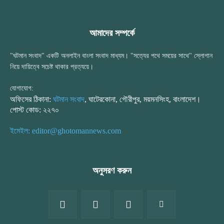
আমাদের সম্পর্কে
"ঘটমান সংবাদ" একটি অনলাইন বাংলা সংবাদ মাধ্যম। "সত্যের পথে সময়ের সাথে" স্লোগান
নিয়ে দায়িত্বে সচেষ্ট থাকার প্রত্যয়ে।
যোগাযোগ:
অফিসের ঠিকানা:
ঘটমান সংবাদ
, ঘাটেরকোনা, গৌরীপুর, ময়মনসিংহ, বাংলাদেশ।
পোস্ট কোড: ২২৭০
ইমেইল: editor@ghotomannews.com
অনুসরণ করুন