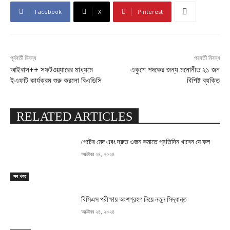
Facebook
X
Pinterest
পূর্ববর্তী নিবন্ধ
পরবর্তী নিবন্ধ
আইবাস++ সফটওয়্যারের মাধ্যমে
একুশে পদকের জন্য মনোনীত ২১ জন
ইএফটি কার্যক্রম শুরু করলো বিএডিসি
বিশিষ্ট ব্যক্তি
RELATED ARTICLES
পেটের মেদ এবং দ্রুত ওজন কমাতে প্রতিদিন খাবেন যে ফল
অক্টোবর ২৪, ২০২৪
সব খবর
বিসিএস পরীক্ষায় অংশগ্রহণ নিয়ে নতুন সিদ্ধান্ত
অক্টোবর ২৪, ২০২৪