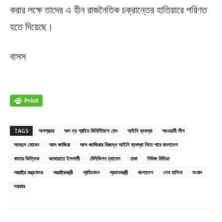
করার লক্ষে তাদের এ হীন রাজনৈতিক চক্রান্তের হাতিয়ারে পরিণত
হতে দিয়েছে।
বাসস
TAGS
অপপ্রচার
অল দ্য প্রাইম মিনিস্টিার’স মেন
আইনি ব্যবস্থা
আওয়ামী লীগ
আবদুল মোমেন
আল জাজিরা
আল-জাজিরার বিরুদ্ধে আইনি ব্যবস্থা নিতে পারে বাংলাদেশ
কাতার ভিত্তিক
জামায়াতে ইসলামী
টেলিভিশন চ্যানেল
ঢাকা
নিউজ মিডিয়া
পররাষ্ট্র মন্ত্রণালয়
পররাষ্ট্রমন্ত্রী
প্রতিবেদন
প্রধানমন্ত্রী
বাংলাদেশ
শেখ হাসিনা
সংবাদ
সরকার