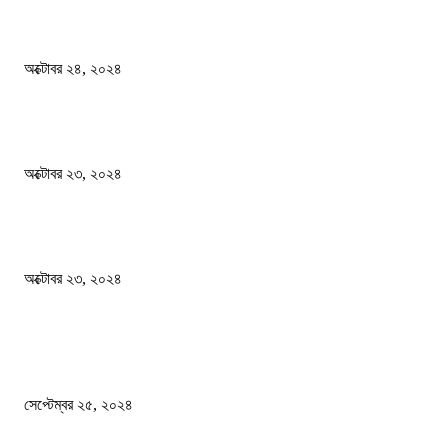
বিসিএস পরীক্ষায় অংশগ্রহণ নিয়ে নতুন সিদ্ধান্ত
অক্টোবর ২৪, ২০২৪
স্বতন্ত্র বিশ্ববিদ্যালয় প্রতিষ্ঠার দাবিতে ফের শিক্ষার্থীদের সড়ক অবরোধ
অক্টোবর ২৩, ২০২৪
কী ঘটছে বঙ্গভবনে ?
অক্টোবর ২৩, ২০২৪
দেশ
এখনো ষড়যন্ত্রে লিপ্ত শেখ হাসিনার প্রেতাত্মারা
সেপ্টেম্বর ২৫, ২০২৪