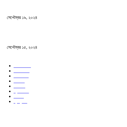
বালুভর্তি ট্রাকের ভিতর থেকে জব্দ অর্ধকোটি টাকার ভারতীয় চিনি
সেপ্টেম্বর ১৯, ২০২৪
বন্যায় ভিজে নষ্ট বই-খাতা, বিপাকে শিক্ষার্থীরা
সেপ্টেম্বর ১৫, ২০২৪
জনপ্রিয় ক্যাটাগরি
সব খবর
618
জাতীয়
285
বিদেশ
102
খেলা
86
শিক্ষা
77
ক্রিকেট
70
দেশ
69
স্বাস্থ্য
50