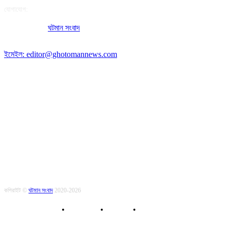
যোগাযোগ:
অফিসের ঠিকানা:
ঘটমান সংবাদ
, ঘাটেরকোনা, গৌরীপুর, ময়মনসিংহ, বাংলাদেশ।
পোস্ট কোড: ২২৭০
ইমেইল: editor@ghotomannews.com
অনুসরণ করুন
কপিরাইট ©
ঘটমান সংবাদ
2020-2026
About Us
Contact
Privacy Policy