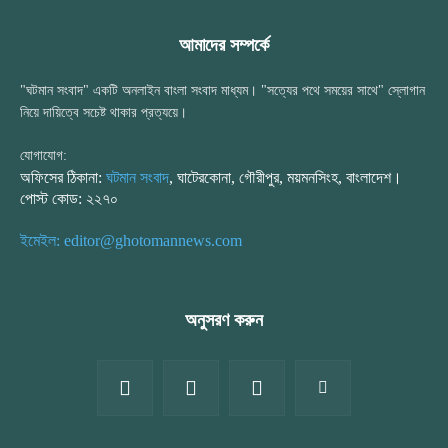
আমাদের সম্পর্কে
"ঘটমান সংবাদ" একটি অনলাইন বাংলা সংবাদ মাধ্যম। "সত্যের পথে সময়ের সাথে" স্লোগান
নিয়ে দায়িত্বে সচেষ্ট থাকার প্রত্যয়ে।
যোগাযোগ:
অফিসের ঠিকানা:
ঘটমান সংবাদ
, ঘাটেরকোনা, গৌরীপুর, ময়মনসিংহ, বাংলাদেশ।
পোস্ট কোড: ২২৭০
ইমেইল: editor@ghotomannews.com
অনুসরণ করুন