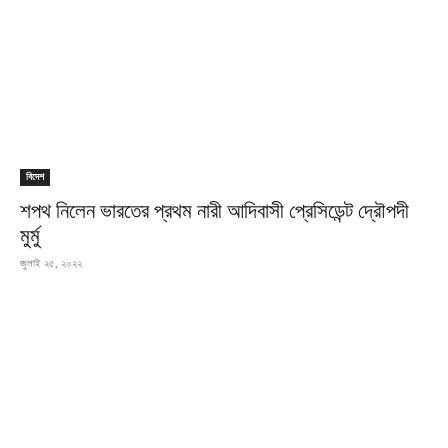
বিদেশ
শপথ নিলেন ভারতের প্রথম নারী আদিবাসী প্রেসিডেন্ট দ্রৌপদী
মুর্মু
জুলাই ২৫, ২০২২