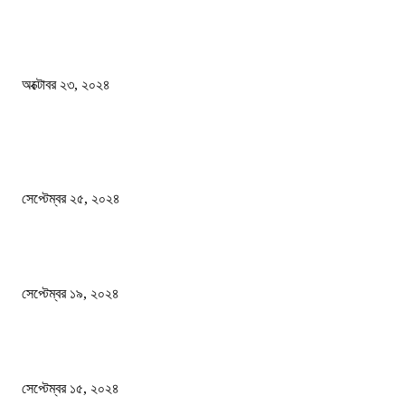
কী ঘটছে বঙ্গভবনে ?
অক্টোবর ২৩, ২০২৪
দেশ
এখনো ষড়যন্ত্রে লিপ্ত শেখ হাসিনার প্রেতাত্মারা
সেপ্টেম্বর ২৫, ২০২৪
বালুভর্তি ট্রাকের ভিতর থেকে জব্দ অর্ধকোটি টাকার ভারতীয় চিনি
সেপ্টেম্বর ১৯, ২০২৪
বন্যায় ভিজে নষ্ট বই-খাতা, বিপাকে শিক্ষার্থীরা
সেপ্টেম্বর ১৫, ২০২৪