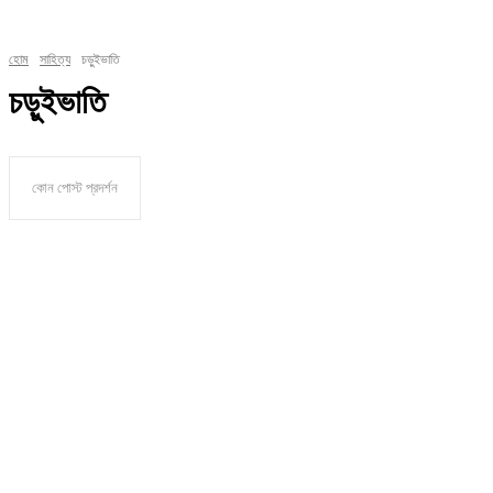
হোম
সাহিত্য
চড়ুইভাতি
চড়ুইভাতি
কোন পোস্ট প্রদর্শন