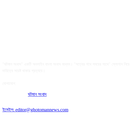
আমাদের সম্পর্কে
"ঘটমান সংবাদ" একটি অনলাইন বাংলা সংবাদ মাধ্যম। "সত্যের পথে সময়ের সাথে" স্লোগান নিয়ে
দায়িত্বে সচেষ্ট থাকার প্রত্যয়ে।
যোগাযোগ:
অফিসের ঠিকানা:
ঘটমান সংবাদ
, ঘাটেরকোনা, গৌরীপুর, ময়মনসিংহ, বাংলাদেশ।
পোস্ট কোড: ২২৭০
ইমেইল: editor@ghotomannews.com