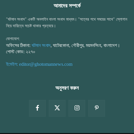
আমাদের সম্পর্কে
"ঘটমান সংবাদ" একটি অনলাইন বাংলা সংবাদ মাধ্যম। "সত্যের পথে সময়ের সাথে" স্লোগান
নিয়ে দায়িত্বে সচেষ্ট থাকার প্রত্যয়ে।
যোগাযোগ:
অফিসের ঠিকানা:
ঘটমান সংবাদ
, ঘাটেরকোনা, গৌরীপুর, ময়মনসিংহ, বাংলাদেশ।
পোস্ট কোড: ২২৭০
ইমেইল: editor@ghotomannews.com
অনুসরণ করুন