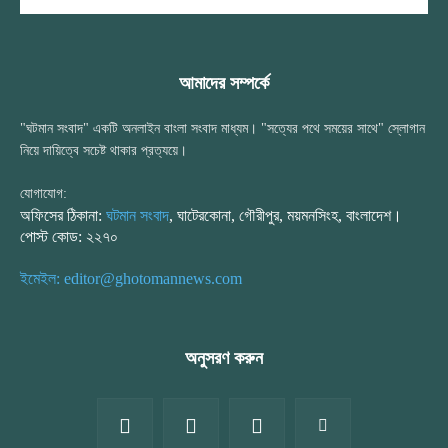
আমাদের সম্পর্কে
"ঘটমান সংবাদ" একটি অনলাইন বাংলা সংবাদ মাধ্যম। "সত্যের পথে সময়ের সাথে" স্লোগান
নিয়ে দায়িত্বে সচেষ্ট থাকার প্রত্যয়ে।
যোগাযোগ:
অফিসের ঠিকানা:
ঘটমান সংবাদ
, ঘাটেরকোনা, গৌরীপুর, ময়মনসিংহ, বাংলাদেশ।
পোস্ট কোড: ২২৭০
ইমেইল: editor@ghotomannews.com
অনুসরণ করুন