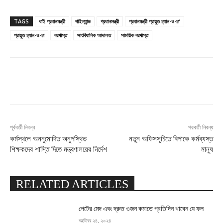
TAGS
থাই প্রধানমন্ত্রী
থাইল্যান্ড
প্রধানমন্ত্রী
প্রধানমন্ত্রী প্রায়ুত চ্যান-ও-চা’
প্রায়ুত চ্যান-ও-চা
বরখাস্ত
সাংবিধানিক আদালত
সাময়িক বরখাস্ত
Facebook
X
Pinterest
WhatsApp
পূর্ববর্তী নিবন্ধ
পরবর্তী নিবন্ধ
কর্মস্থলে অননুমোদিত অনুপস্থিত
নতুন অফিসসূচিতে বিপাকে কর্মব্যস্ত
শিক্ষকদের শাস্তি দিতে মন্ত্রণালয়ের নির্দেশ
মানুষ
RELATED ARTICLES
পেটের মেদ এবং দ্রুত ওজন কমাতে প্রতিদিন খাবেন যে ফল
অক্টোবর ২৪, ২০২৪