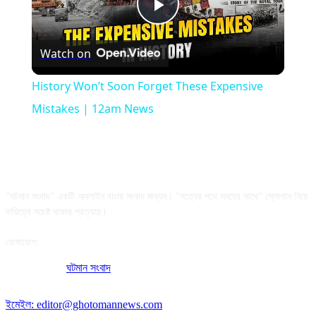
Play
Watch on
Video
History Won’t Soon Forget These Expensive
Mistakes | 12am News
আমাদের সম্পর্কে
"ঘটমান সংবাদ" একটি অনলাইন বাংলা সংবাদ মাধ্যম। "সত্যের পথে সময়ের সাথে" স্লোগান নিয়ে
দায়িত্বে সচেষ্ট থাকার প্রত্যয়ে।
যোগাযোগ:
অফিসের ঠিকানা:
ঘটমান সংবাদ
, ঘাটেরকোনা, গৌরীপুর, ময়মনসিংহ, বাংলাদেশ।
পোস্ট কোড: ২২৭০
ইমেইল: editor@ghotomannews.com