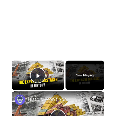
×
Now Playing
Play Video
×
History Won’t Soon Forget These Expensive Mistakes | 12am News