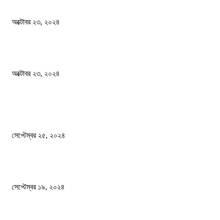
স্বতন্ত্র বিশ্ববিদ্যালয় প্রতিষ্ঠার দাবিতে ফের শিক্ষার্থীদের সড়ক অবরোধ
অক্টোবর ২৩, ২০২৪
কী ঘটছে বঙ্গভবনে ?
অক্টোবর ২৩, ২০২৪
দেশ
এখনো ষড়যন্ত্রে লিপ্ত শেখ হাসিনার প্রেতাত্মারা
সেপ্টেম্বর ২৫, ২০২৪
বালুভর্তি ট্রাকের ভিতর থেকে জব্দ অর্ধকোটি টাকার ভারতীয় চিনি
সেপ্টেম্বর ১৯, ২০২৪
বন্যায় ভিজে নষ্ট বই-খাতা, বিপাকে শিক্ষার্থীরা