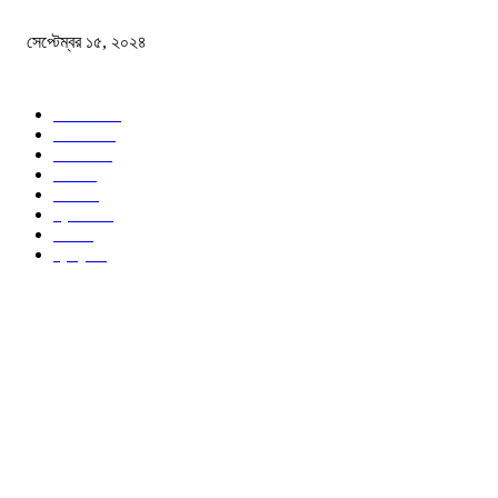
সেপ্টেম্বর ১৫, ২০২৪
জনপ্রিয় ক্যাটাগরি
সব খবর
618
জাতীয়
285
বিদেশ
102
খেলা
86
শিক্ষা
77
ক্রিকেট
70
দেশ
69
স্বাস্থ্য
50