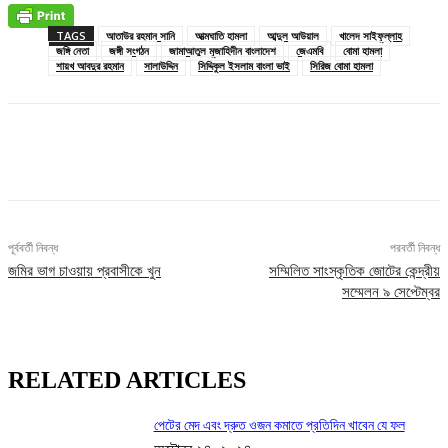
TAGS
আতাউর রহমান সানি
আত্মঘাতি হামলা
আব্দুল আউয়াল
খালেদ সাইফুল্লাহ
জঙ্গি নেতা
জঙ্গী সংগঠন
জামাআতুল মুজাহিদীন বাংলাদেশ
জেএমবি
বোমা হামলা
শায়খ আবদুর রহমান
সালাউদ্দিন
সিদ্দিকুল ইসলাম বাংলা ভাই
সিরিজ বোমা হামলা
Facebook
X
Pinterest
WhatsApp
পূর্ববর্তী নিবন্ধ
পরবর্তী নিবন্ধ
জমির ভাগ চাওয়ায় প্রবাসীকে খুন
সম্মিলিত সাংস্কৃতিক জোটের কেন্দ্রীয়
সম্মেলন ৯ সেপ্টেম্বর
RELATED ARTICLES
পেটের মেদ এবং দ্রুত ওজন কমাতে প্রতিদিন খাবেন যে ফল