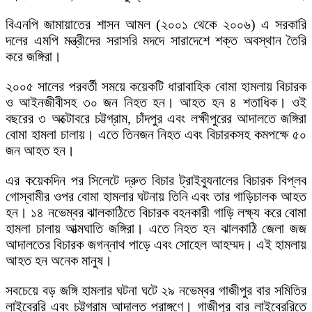
বিএনপি জামায়াতের শাসন আমল (২০০১ থেকে ২০০৬) এ সরকারি
দলের এমপি মন্ত্রীদের সরাসরি মদদে সারাদেশে শক্ত অবস্থান তৈরি
করে জঙ্গিরা।
২০০৫ সালের পরবর্তী সময়ে কয়েকটি ধারাবাহিক বোমা হামলায় বিচারক
ও আইনজীবীসহ ৩০ জন নিহত হন। আহত হন ৪ শতাধিক। ওই
বছরের ৩ অক্টোবরে চট্টগ্রাম, চাঁদপুর এবং লক্ষীপুরের আদালতে জঙ্গিরা
বোমা হামলা চালায়। এতে তিনজন নিহত এবং বিচারকসহ কমপক্ষে ৫০
জন আহত হন।
এর কয়েকদিন পর সিলেটে দ্রুত বিচার ট্রাইব্যুনালের বিচারক বিপ্লব
গোস্বামীর ওপর বোমা হামলার ঘটনায় তিনি এবং তার গাড়িচালক আহত
হন। ১৪ নভেম্বর ঝালকাঠিতে বিচারক বহনকারী গাড়ি লক্ষ্য করে বোমা
হামলা চালায় আত্মঘাতি জঙ্গিরা। এতে নিহত হন ঝালকাঠি জেলা জজ
আদালতের বিচারক জগন্নাথ পাড়ে এবং সোহেল আহম্মদ। এই হামলায়
আহত হন অনেক মানুষ।
সবচেয়ে বড় জঙ্গি হামলার ঘটনা ঘটে ২৯ নভেম্বর গাজীপুর বার সমিতির
লাইব্রেরি এবং চট্টগ্রাম আদালত প্রাঙ্গণে। গাজীপুর বার লাইব্রেরিতে