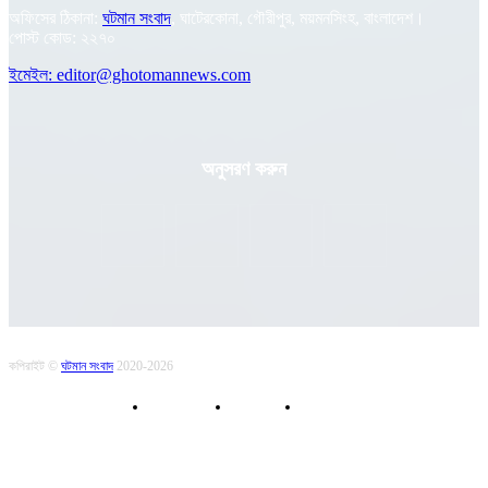
অফিসের ঠিকানা:
ঘটমান সংবাদ
, ঘাটেরকোনা, গৌরীপুর, ময়মনসিংহ, বাংলাদেশ।
পোস্ট কোড: ২২৭০
ইমেইল: editor@ghotomannews.com
অনুসরণ করুন
কপিরাইট ©
ঘটমান সংবাদ
2020-2026
About Us
Contact
Privacy Policy