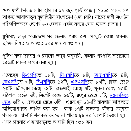
দেশব্যাপী সিরিজ বোমা হামলার ১৭ বছর পূর্তি আজ। ২০০৫ সালের ১৭
আগস্ট জামাআতুল মুজাহিদীন বাংলাদেশ (জেএমবি) নামের জঙ্গী সংগঠন
পরিকল্পিতভাবে দেশের ৬৩ জেলায় একই সময়ে বোমা হামলা চালায়।
মুন্সীগঞ্জ ছাড়া সারাদেশে সব জেলায় প্রায় ৫শ’ পয়েন্টে বোমা হামলায়
দু’জন নিহত ও অন্তত ১০৪ জন আহত হন।
পুলিশ সদর দফতর ও র‌্যাবের তথ্য অনুযায়ী, ঘটনার পরপরই সারাদেশে
১৫৯টি মামলা দায়ের করা হয়।
এরমধ্যে
ডিএমপি
তে ১৮টি,
সিএমপি
তে ৮টি,
আরএমপি
তে ৪টি,
কেএমপি
তে ৩টি,
বিএমপি
তে ১২টি,
এসএমপি
তে ১০টি, ঢাকা রেঞ্জে
২৩টি, চট্টগ্রাম রেঞ্জে ১১টি, রাজশাহী রেঞ্জে ৭টি, খুলনা রেঞ্জে ২৩টি,
বরিশাল রেঞ্জে ৭টি, সিলেট রেঞ্জে ১৬টি, রংপুর রেঞ্জে ৮টি,
ময়মনসিংহ
রেঞ্জে
৬টি ও রেলওয়ে রেঞ্জে ৩টি। এরমধ্যে ১৪২টি মামলায় আদালতে
অভিযোগপত্র দাখিল করা হয়। বাকি ১৭টি মামলায় ঘটনার সত্যতা
থাকলেও আসামি শনাক্ত করতে না পারায় চূড়ান্ত রিপোর্ট দেওয়া হয়।
এসব মামলায় এজাহারভূক্ত আসামি ছিল ১৩০ জন।