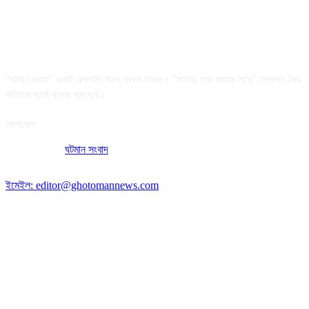
আমাদের সম্পর্কে
"ঘটমান সংবাদ" একটি অনলাইন বাংলা সংবাদ মাধ্যম। "সত্যের পথে সময়ের সাথে" স্লোগান নিয়ে
দায়িত্বে সচেষ্ট থাকার প্রত্যয়ে।
যোগাযোগ:
অফিসের ঠিকানা:
ঘটমান সংবাদ
, ঘাটেরকোনা, গৌরীপুর, ময়মনসিংহ, বাংলাদেশ।
পোস্ট কোড: ২২৭০
ইমেইল: editor@ghotomannews.com
অনুসরণ করুন