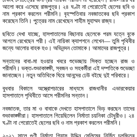
আলো করে এসেছে রাজপুত্র। ২৪ ঘণ্টা না পেরোতেই ছেলের ছবি ও
নাম প্রকাশ করলেন পরীমনি। বৃহস্পতিবার নবজাতকের ছবি প্রকাশ
করেছেন তিনি। পুত্রের নাম রেখেছেন শাহীম মুহাম্মদ রাজ্য।
ছবিতে দেখা যাচ্ছে, হাসপাতালের বিছানায় ছেলেকে পরম যত্নে বুকে
আগলে রেখেছেন পরী। এই নায়িকা ক্যাপশনে লেখেন— তুমি পৃথিবীর
জন্যে আলোর বাহক হও। অভিনন্দন তোমাকে। আমাদের রাজপুত্র।
সন্তানের বাবা-মা হওয়ার খবরে শুভেচ্ছায় সিক্ত হচ্ছেন রাজ ও
পরীমনি। ভক্ত-শুভাকাঙ্ক্ষী, স্বজন ও সহকর্মীরা এই দম্পতিকে শুভেচ্ছা
জানাচ্ছেন। নতুন অতিথিকে ঘিরে আনন্দের ঢেউ বইছে দুই পরিবারে।
বুধবার বিকালে অস্ত্রোপচারের মাধ্যমে রাজধানীর এভারকেয়ার
হাসপাতালে পৃথিবীতে আসে পরীমনির সন্তান।
নবজাতক, তার মা ও বাবাকে দেখতে হাসপাতালে ভিড় করছেন তাদের
শুভাকাঙ্ক্ষীরা। হাসপাতালে গিয়েছিলেন নির্মাতা চয়নিকা চৌধুরীও। ২৪
ঘণ্টা না পেরোতেই ছেলের ছবি ও নাম প্রকাশ করলেন পরীমনি।
২০২১ সালে গুণী নির্মাতা গিয়াস উদ্দিন সেলিমের নির্মিত চলচ্চিত্র