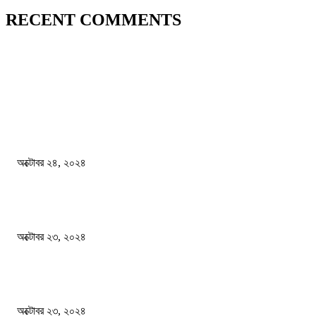
RECENT COMMENTS
জাতীয়
বিসিএস পরীক্ষায় অংশগ্রহণ নিয়ে নতুন সিদ্ধান্ত
অক্টোবর ২৪, ২০২৪
স্বতন্ত্র বিশ্ববিদ্যালয় প্রতিষ্ঠার দাবিতে ফের শিক্ষার্থীদের সড়ক অবরোধ
অক্টোবর ২৩, ২০২৪
কী ঘটছে বঙ্গভবনে ?
অক্টোবর ২৩, ২০২৪