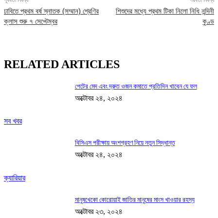
পূর্ববর্তী নিবন্ধ
পরবর্তী নিবন্ধ
ঢাবিতে প্রথম বর্ষ স্নাতক (সম্মান) শ্রেণির
শিশুদের মধ্যে প্রথম টিকা নিলো নিধি নন্দিনী
ক্লাস শুরু ৭ সেপ্টেম্বর
কুণ্ড
RELATED ARTICLES
পেটের মেদ এবং দ্রুত ওজন কমাতে প্রতিদিন খাবেন যে ফল
অক্টোবর ২৪, ২০২৪
সব খবর
বিসিএস পরীক্ষায় অংশগ্রহণ নিয়ে নতুন সিদ্ধান্ত
অক্টোবর ২৪, ২০২৪
ক্যারিয়ার
মানুষখেকো কোরোয়াই জাতির মানুষের মাংস খাওয়ার রহস্য
অক্টোবর ২৩, ২০২৪