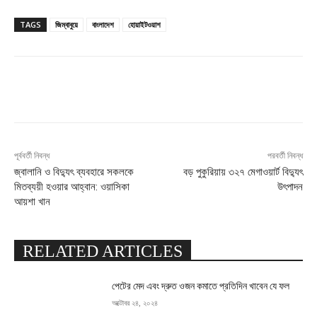
TAGS
জিম্বাবুয়ে
বাংলাদেশ
হোয়াইটওয়াশ
Facebook
X
Pinterest
WhatsApp
পূর্ববর্তী নিবন্ধ
পরবর্তী নিবন্ধ
জ্বালানি ও বিদ্যুৎ ব্যবহারে সকলকে
বড় পুকুরিয়ায় ৩২৭ মেগাওয়ার্ট বিদ্যুৎ
মিতব্যয়ী হওয়ার আহ্বান: ওয়াসিকা
উৎপাদন
আয়শা খান
RELATED ARTICLES
পেটের মেদ এবং দ্রুত ওজন কমাতে প্রতিদিন খাবেন যে ফল
অক্টোবর ২৪, ২০২৪