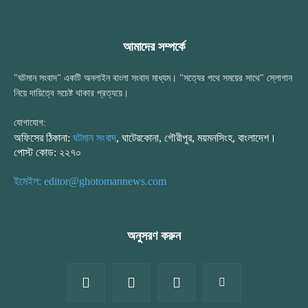
আমাদের সম্পর্কে
"ঘটমান সংবাদ" একটি অনলাইন বাংলা সংবাদ মাধ্যম। "সত্যের পথে সময়ের সাথে" স্লোগান
নিয়ে দায়িত্বে সচেষ্ট থাকার প্রত্যয়ে।
যোগাযোগ:
অফিসের ঠিকানা:
ঘটমান সংবাদ
, ঘাটেরকোনা, গৌরীপুর, ময়মনসিংহ, বাংলাদেশ।
পোস্ট কোড: ২২৭০
ইমেইল: editor@ghotomannews.com
অনুসরণ করুন