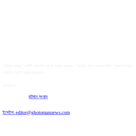
আমাদের সম্পর্কে
"ঘটমান সংবাদ" একটি অনলাইন বাংলা সংবাদ মাধ্যম। "সত্যের পথে সময়ের সাথে" স্লোগান নিয়ে
দায়িত্বে সচেষ্ট থাকার প্রত্যয়ে।
যোগাযোগ:
অফিসের ঠিকানা:
ঘটমান সংবাদ
, ঘাটেরকোনা, গৌরীপুর, ময়মনসিংহ, বাংলাদেশ।
পোস্ট কোড: ২২৭০
ইমেইল: editor@ghotomannews.com