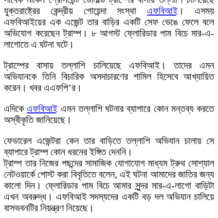
যুক্তরাষ্ট্রের কেন্দ্রীয় গোয়েন্দা সংস্থা
এফবিআই
। এসময়
এফবিআইয়ের এক এজেন্ট তার বাড়ির একটি সেফ ভেঙে ফেলে বলে
অভিযোগ করেছেন ট্রাম্প। ৮ আগস্ট ফ্লোরিডার পাম বিচে মার-এ-
লাগোতে এ ঘটনা ঘটে।
ট্রাম্পের বাসায় তল্লাশি চালিয়েছে এফবিআই। তাদের এমন
অভিযানকে তিনি বিচারিক অসদাচারণের শামিল হিসেবে আখ্যায়িত
করেন। খবর এএফপি’র।
এদিকে
এফবিআই
এমন তল্লাশি ঘটনার ব্যাপারে কোন মন্তব্য করতে
অস্বীকৃতি জানিয়েছে।
ফেডারেল এজেন্টরা কেন তার বাড়িতে তল্লাশি অভিযান চালায় সে
ব্যাপারে ট্রাম্প কোন ধরনের ইঙ্গিত দেননি।
ট্রাম্প তার নিজের পছন্দের সামাজিক যোগাযোগ মাধ্যম ট্রুথ সোশ্যাল
নেটওয়ার্কে পোস্ট করা বিবৃতিতে বলেন, এই ঘটনা আমাদের জাতির জন্য
কালো দিন। ফ্লোরিডার পাম বিচে আমার সুন্দর মার-এ-লাগো বাড়িটা
এখন অবরুদ্ধ। এফবিআই সদস্যদের একটি বড় দল অভিযান চালিয়ে
বাসভবনটির নিয়ন্ত্রণ নিয়েছে।