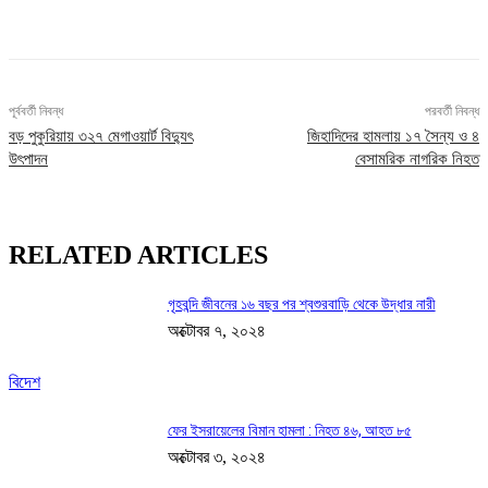
Facebook
X
Pinterest
WhatsApp
পূর্ববর্তী নিবন্ধ
পরবর্তী নিবন্ধ
বড় পুকুরিয়ায় ৩২৭ মেগাওয়ার্ট বিদ্যুৎ
জিহাদিদের হামলায় ১৭ সৈন্য ও ৪
উৎপাদন
বেসামরিক নাগরিক নিহত
RELATED ARTICLES
গৃহবন্দি জীবনের ১৬ বছর পর শ্বশুরবাড়ি থেকে উদ্ধার নারী
অক্টোবর ৭, ২০২৪
বিদেশ
ফের ইসরায়েলের বিমান হামলা : নিহত ৪৬, আহত ৮৫
অক্টোবর ৩, ২০২৪