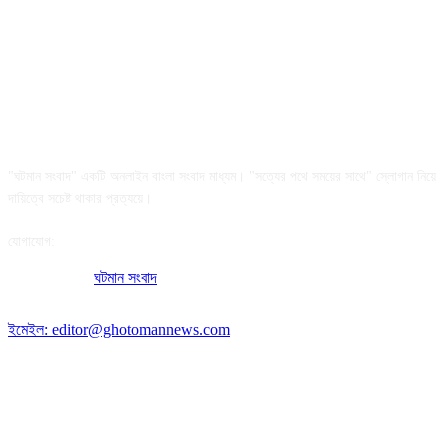
আমাদের সম্পর্কে
"ঘটমান সংবাদ" একটি অনলাইন বাংলা সংবাদ মাধ্যম। "সত্যের পথে সময়ের সাথে" স্লোগান নিয়ে
দায়িত্বে সচেষ্ট থাকার প্রত্যয়ে।
যোগাযোগ:
অফিসের ঠিকানা:
ঘটমান সংবাদ
, ঘাটেরকোনা, গৌরীপুর, ময়মনসিংহ, বাংলাদেশ।
পোস্ট কোড: ২২৭০
ইমেইল: editor@ghotomannews.com
অনুসরণ করুন