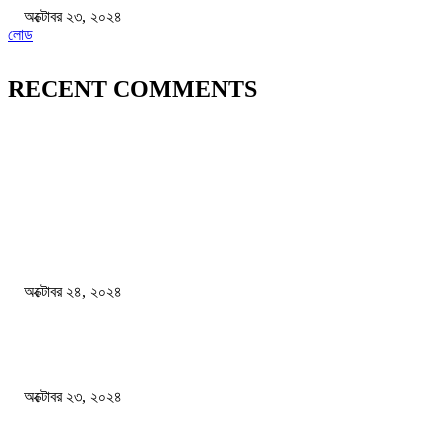
অক্টোবর ২৩, ২০২৪
লোড
RECENT COMMENTS
জাতীয়
বিসিএস পরীক্ষায় অংশগ্রহণ নিয়ে নতুন সিদ্ধান্ত
অক্টোবর ২৪, ২০২৪
স্বতন্ত্র বিশ্ববিদ্যালয় প্রতিষ্ঠার দাবিতে ফের শিক্ষার্থীদের সড়ক অবরোধ
অক্টোবর ২৩, ২০২৪