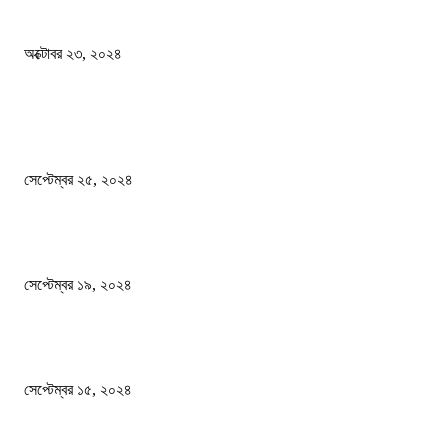
কী ঘটছে বঙ্গভবনে ?
অক্টোবর ২৩, ২০২৪
দেশ
এখনো ষড়যন্ত্রে লিপ্ত শেখ হাসিনার প্রেতাত্মারা
সেপ্টেম্বর ২৫, ২০২৪
বালুভর্তি ট্রাকের ভিতর থেকে জব্দ অর্ধকোটি টাকার ভারতীয় চিনি
সেপ্টেম্বর ১৯, ২০২৪
বন্যায় ভিজে নষ্ট বই-খাতা, বিপাকে শিক্ষার্থীরা
সেপ্টেম্বর ১৫, ২০২৪
জনপ্রিয় ক্যাটাগরি