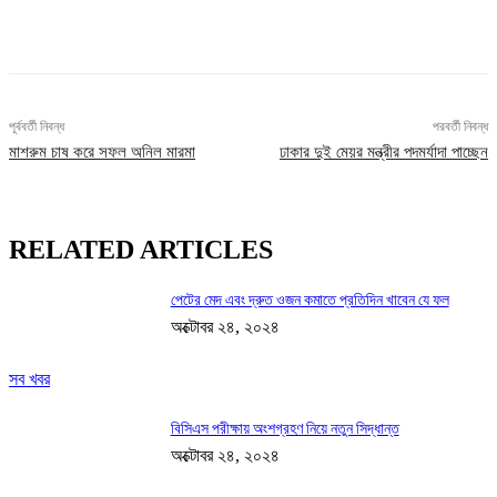
Facebook
X
Pinterest
WhatsApp
পূর্ববর্তী নিবন্ধ
পরবর্তী নিবন্ধ
মাশরুম চাষ করে সফল অনিল মারমা
ঢাকার দুই মেয়র মন্ত্রীর পদমর্যাদা পাচ্ছেন
RELATED ARTICLES
পেটের মেদ এবং দ্রুত ওজন কমাতে প্রতিদিন খাবেন যে ফল
অক্টোবর ২৪, ২০২৪
সব খবর
বিসিএস পরীক্ষায় অংশগ্রহণ নিয়ে নতুন সিদ্ধান্ত
অক্টোবর ২৪, ২০২৪