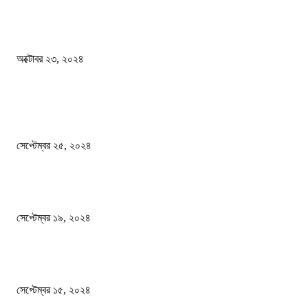
কী ঘটছে বঙ্গভবনে ?
অক্টোবর ২৩, ২০২৪
দেশ
এখনো ষড়যন্ত্রে লিপ্ত শেখ হাসিনার প্রেতাত্মারা
সেপ্টেম্বর ২৫, ২০২৪
বালুভর্তি ট্রাকের ভিতর থেকে জব্দ অর্ধকোটি টাকার ভারতীয় চিনি
সেপ্টেম্বর ১৯, ২০২৪
বন্যায় ভিজে নষ্ট বই-খাতা, বিপাকে শিক্ষার্থীরা
সেপ্টেম্বর ১৫, ২০২৪
জনপ্রিয় ক্যাটাগরি