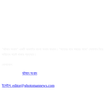
আমাদের সম্পর্কে
"ঘটমান সংবাদ" একটি অনলাইন বাংলা সংবাদ মাধ্যম। "সত্যের পথে সময়ের সাথে" স্লোগান নিয়ে
দায়িত্বে সচেষ্ট থাকার প্রত্যয়ে।
যোগাযোগ:
অফিসের ঠিকানা:
ঘটমান সংবাদ
, ঘাটেরকোনা, গৌরীপুর, ময়মনসিংহ, বাংলাদেশ।
পোস্ট কোড: ২২৭০
ইমেইল: editor@ghotomannews.com
অনুসরণ করুন