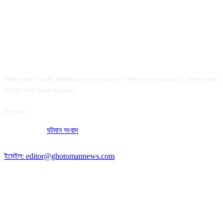
আমাদের সম্পর্কে
"ঘটমান সংবাদ" একটি অনলাইন বাংলা সংবাদ মাধ্যম। "সত্যের পথে সময়ের সাথে" স্লোগান নিয়ে
দায়িত্বে সচেষ্ট থাকার প্রত্যয়ে।
যোগাযোগ:
অফিসের ঠিকানা:
ঘটমান সংবাদ
, ঘাটেরকোনা, গৌরীপুর, ময়মনসিংহ, বাংলাদেশ।
পোস্ট কোড: ২২৭০
ইমেইল: editor@ghotomannews.com
অনুসরণ করুন