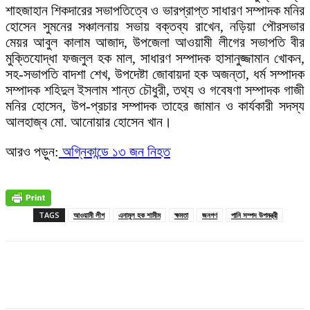
শাহজাহান শিকদারের সভাপতিত্বে ও ভারপ্রাপ্ত সাধারণ সম্পাদক মনির
হোসেন সুমনের সঞ্চালনায় সভায় বক্তব্য রাখেন, নড়িয়া পৌরসভার
মেয়র আবুল কালাম আজাদ, উপজেলা আওয়ামী লীগের সভাপতি বীর
মুক্তিযোদ্ধা ফজলুল হক মাল, সাধারণ সম্পাদক হাসানুজ্জামান খোকন,
সহ-সভাপতি বাদশা শেখ, উপদেষ্টা জোবায়দা হক অজন্তা, ধর্ম সম্পাদক
সম্পাদক শহিদুল ইসলাম শান্ত চৌধুরী, তথ্য ও গবেষণা সম্পাদক গাজী
মনির হোসেন, উপ-প্রচার সম্পাদক তাহের জামান ও কার্যকারী সদস্য
আলহাজ্ব মো. আনোয়ার হোসেন খান।
আরও পড়ুন:
অগ্নিকান্ডে ১৩ জন নিহত
TAGS
আওয়ামী লীগ
এনামূল হক শামীম
ক্ষমতা
জনগণ
পানি সম্পদ উপমন্ত্রী
Facebook
X
Pinterest
WhatsApp