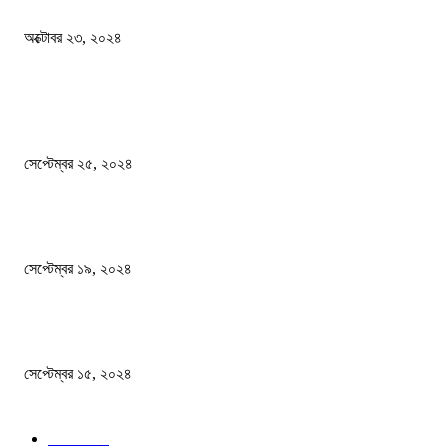
অক্টোবর ২৩, ২০২৪
দেশ
এখনো ষড়যন্ত্রে লিপ্ত শেখ হাসিনার প্রেতাত্মারা
সেপ্টেম্বর ২৫, ২০২৪
বালুভর্তি ট্রাকের ভিতর থেকে জব্দ অর্ধকোটি টাকার ভারতীয় চিনি
সেপ্টেম্বর ১৯, ২০২৪
বন্যায় ভিজে নষ্ট বই-খাতা, বিপাকে শিক্ষার্থীরা
সেপ্টেম্বর ১৫, ২০২৪
জনপ্রিয় ক্যাটাগরি
সব খবর
618