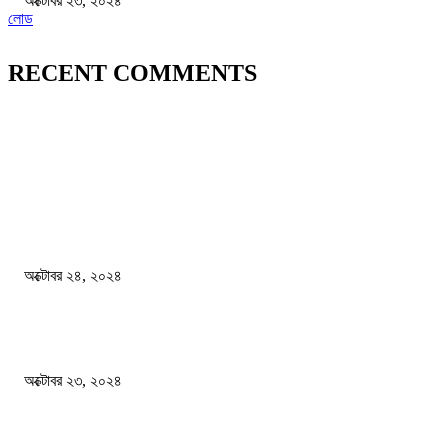
অক্টোবর ২৩, ২০২৪
লোড
RECENT COMMENTS
জাতীয়
বিসিএস পরীক্ষায় অংশগ্রহণ নিয়ে নতুন সিদ্ধান্ত
অক্টোবর ২৪, ২০২৪
স্বতন্ত্র বিশ্ববিদ্যালয় প্রতিষ্ঠার দাবিতে ফের শিক্ষার্থীদের সড়ক অবরোধ
অক্টোবর ২৩, ২০২৪
কী ঘটছে বঙ্গভবনে ?