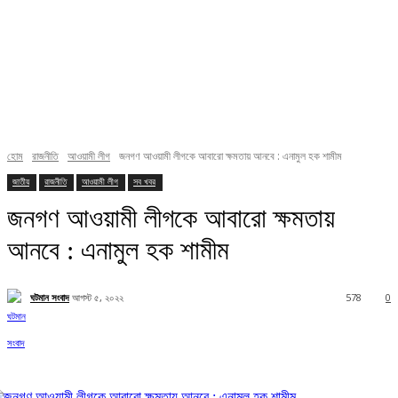
হোম
রাজনীতি
আওয়ামী লীগ
জনগণ আওয়ামী লীগকে আবারো ক্ষমতায় আনবে : এনামুল হক শামীম
জাতীয়
রাজনীতি
আওয়ামী লীগ
সব খবর
জনগণ আওয়ামী লীগকে আবারো ক্ষমতায়
আনবে : এনামুল হক শামীম
ঘটমান সংবাদ
আগস্ট ৫, ২০২২
578
0
Facebook
X
Pinterest
WhatsApp