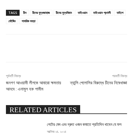
TAGS
চীন
চীনের যুদ্ধজাহাজ
চীনের যুদ্ধবিমান
তাইওয়ান
তাইওয়ান প্রণালী
তাইপে
বেইজিং
সামরিক মহড়া
Facebook
X
Pinterest
WhatsApp
পূর্ববর্তী নিবন্ধ
পরবর্তী নিবন্ধ
জনগণ আওয়ামী লীগকে আবারো ক্ষমতায়
ন্যান্সি পেলোসির বিরুদ্ধে চীনের নিষেধাজ্ঞা
আনবে : এনামুল হক শামীম
RELATED ARTICLES
পেটের মেদ এবং দ্রুত ওজন কমাতে প্রতিদিন খাবেন যে ফল
অক্টোবর ২৪, ২০২৪