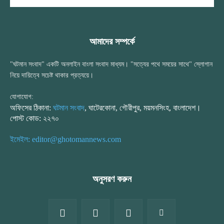
আমাদের সম্পর্কে
"ঘটমান সংবাদ" একটি অনলাইন বাংলা সংবাদ মাধ্যম। "সত্যের পথে সময়ের সাথে" স্লোগান
নিয়ে দায়িত্বে সচেষ্ট থাকার প্রত্যয়ে।
যোগাযোগ:
অফিসের ঠিকানা:
ঘটমান সংবাদ
, ঘাটেরকোনা, গৌরীপুর, ময়মনসিংহ, বাংলাদেশ।
পোস্ট কোড: ২২৭০
ইমেইল: editor@ghotomannews.com
অনুসরণ করুন