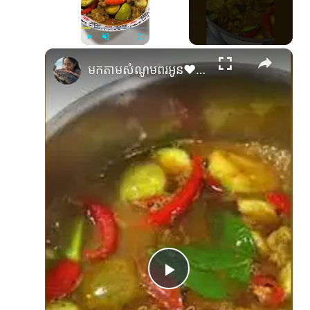
×
Play
Unmute
Fullscreen
មកតាមសំណូមពរអូន❤️ ពីរមុខក្នុងពេលតែមួយ មើលតែព៌ណទឹកសម្លរក៏ដឹងថាជាតិប៉ណ្ណា😋😊#
Play