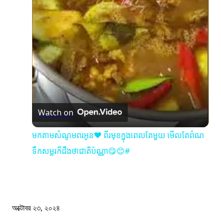
Video
Watch on
មកតាមសំណូមពរអូន❤️ ពីរមុខក្នុងពេលតែមួយ មើលតែព៌ណ
ទឹកសម្លរក៏ដឹងថាជាតិប៉ណ្ណា😋😊#
কী ঘটছে বঙ্গভবনে ?
অক্টোবর ২৩, ২০২৪