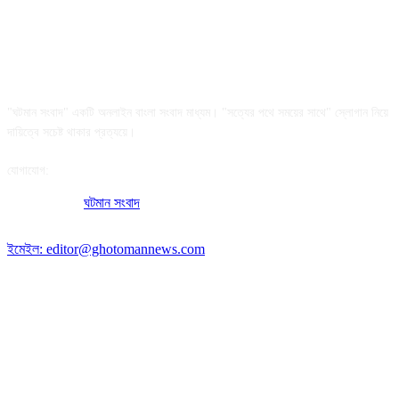
আমাদের সম্পর্কে
"ঘটমান সংবাদ" একটি অনলাইন বাংলা সংবাদ মাধ্যম। "সত্যের পথে সময়ের সাথে" স্লোগান নিয়ে
দায়িত্বে সচেষ্ট থাকার প্রত্যয়ে।
যোগাযোগ:
অফিসের ঠিকানা:
ঘটমান সংবাদ
, ঘাটেরকোনা, গৌরীপুর, ময়মনসিংহ, বাংলাদেশ।
পোস্ট কোড: ২২৭০
ইমেইল: editor@ghotomannews.com
অনুসরণ করুন