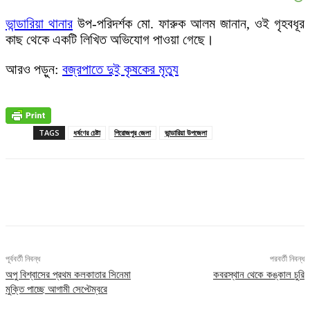
ভান্ডারিয়া থানার
উপ-পরিদর্শক মো. ফারুক আলম জানান, ওই গৃহবধূর
কাছ থেকে একটি লিখিত অভিযোগ পাওয়া গেছে।
আরও পড়ুন:
বজ্রপাতে দুই কৃষকের মৃত্যু
TAGS
ধর্ষণের চেষ্টা
পিরোজপুর জেলা
ভান্ডারিয়া উপজেলা
Facebook
X
Pinterest
WhatsApp
পূর্ববর্তী নিবন্ধ
পরবর্তী নিবন্ধ
অপু বিশ্বাসের প্রথম কলকাতার সিনেমা
কবরস্থান থেকে কঙ্কাল চুরি
মুক্তি পাচ্ছে আগামী সেপ্টেম্বরে