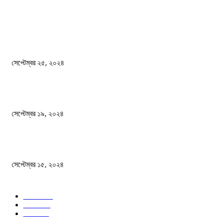
দেশ
এখনো ষড়যন্ত্রে লিপ্ত শেখ হাসিনার প্রেতাত্মারা
সেপ্টেম্বর ২৫, ২০২৪
বালুভর্তি ট্রাকের ভিতর থেকে জব্দ অর্ধকোটি টাকার ভারতীয় চিনি
সেপ্টেম্বর ১৯, ২০২৪
বন্যায় ভিজে নষ্ট বই-খাতা, বিপাকে শিক্ষার্থীরা
সেপ্টেম্বর ১৫, ২০২৪
জনপ্রিয় ক্যাটাগরি
সব খবর
618
জাতীয়
285
বিদেশ
102