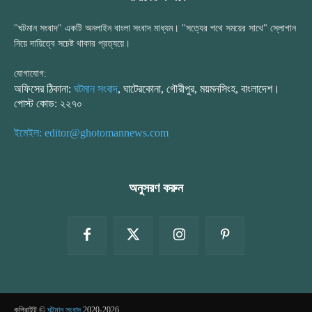
"ঘটমান সংবাদ" একটি অনলাইন বাংলা সংবাদ মাধ্যম। "সত্যের পথে সময়ের সাথে" স্লোগান
নিয়ে দায়িত্বে সচেষ্ট থাকার প্রত্যয়ে।
যোগাযোগ:
অফিসের ঠিকানা:
ঘটমান সংবাদ
, ঘাটেরকোনা, গৌরীপুর, ময়মনসিংহ, বাংলাদেশ।
পোস্ট কোড: ২২৭০
ইমেইল: editor@ghotomannews.com
অনুসরণ করুন
কপিরাইট ©
ঘটমান সংবাদ
2020-2026