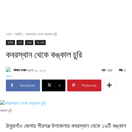
হোম
জাতীয়
কবরস্থান থেকে কঙ্কাল চুরি
জাতীয়
দেশ
রংপুর
সব খবর
কবরস্থান থেকে কঙ্কাল চুরি
ঘটমান সংবাদ
জুলাই ৩১, ২০২২
549
0
Facebook
X
Pinterest
কঙ্কাল চুরি
ঠাকুরগাঁও জেলার পীরগঞ্জ উপজেলায় কবরস্থান থেকে ১৯টি কঙ্কাল