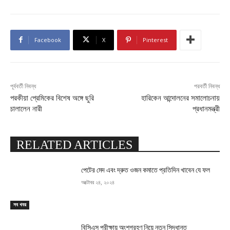
Facebook
X
Pinterest
পূর্ববর্তী নিবন্ধ
পরবর্তী নিবন্ধ
পরকীয়া প্রেমিকের বিশেষ অঙ্গে ছুরি
হারিকেন আন্দোলনের সমালোচনায়
চালালেন নারী
প্রধানমন্ত্রী
RELATED ARTICLES
পেটের মেদ এবং দ্রুত ওজন কমাতে প্রতিদিন খাবেন যে ফল
অক্টোবর ২৪, ২০২৪
সব খবর
বিসিএস পরীক্ষায় অংশগ্রহণ নিয়ে নতুন সিদ্ধান্ত