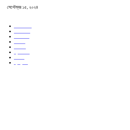
সেপ্টেম্বর ১৫, ২০২৪
জনপ্রিয় ক্যাটাগরি
সব খবর
618
জাতীয়
285
বিদেশ
102
খেলা
86
শিক্ষা
77
ক্রিকেট
70
দেশ
69
স্বাস্থ্য
50