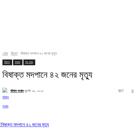
হোম
বিদেশ
বিষাক্ত মদপানে ৪২ জনের মৃত্যু
বিদেশ
ভারত
সব খবর
বিষাক্ত মদপানে ৪২ জনের মৃত্যু
ঘটমান সংবাদ
জুলাই ২৮, ২০২২
507
0
Facebook
X
Pinterest
WhatsApp