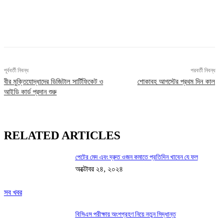
Facebook
X
Pinterest
WhatsApp
পূর্ববর্তী নিবন্ধ
পরবর্তী নিবন্ধ
বীর মুক্তিযোদ্ধাদের ডিজিটাল সার্টিফিকেট ও
শোকাবহ আগস্টের প্রথম দিন কাল
আইডি কার্ড প্রদান শুরু
RELATED ARTICLES
পেটের মেদ এবং দ্রুত ওজন কমাতে প্রতিদিন খাবেন যে ফল
অক্টোবর ২৪, ২০২৪
সব খবর
বিসিএস পরীক্ষায় অংশগ্রহণ নিয়ে নতুন সিদ্ধান্ত