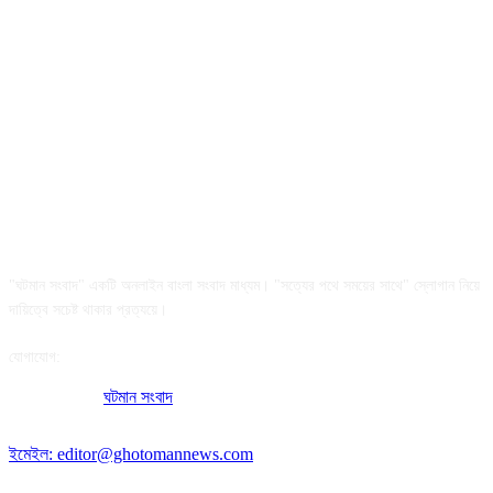
আমাদের সম্পর্কে
"ঘটমান সংবাদ" একটি অনলাইন বাংলা সংবাদ মাধ্যম। "সত্যের পথে সময়ের সাথে" স্লোগান নিয়ে
দায়িত্বে সচেষ্ট থাকার প্রত্যয়ে।
যোগাযোগ:
অফিসের ঠিকানা:
ঘটমান সংবাদ
, ঘাটেরকোনা, গৌরীপুর, ময়মনসিংহ, বাংলাদেশ।
পোস্ট কোড: ২২৭০
ইমেইল: editor@ghotomannews.com