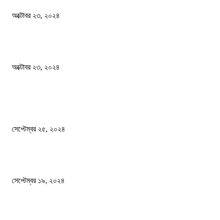
অক্টোবর ২৩, ২০২৪
কী ঘটছে বঙ্গভবনে ?
অক্টোবর ২৩, ২০২৪
দেশ
এখনো ষড়যন্ত্রে লিপ্ত শেখ হাসিনার প্রেতাত্মারা
সেপ্টেম্বর ২৫, ২০২৪
বালুভর্তি ট্রাকের ভিতর থেকে জব্দ অর্ধকোটি টাকার ভারতীয় চিনি
সেপ্টেম্বর ১৯, ২০২৪
বন্যায় ভিজে নষ্ট বই-খাতা, বিপাকে শিক্ষার্থীরা