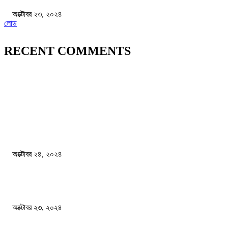
অক্টোবর ২৩, ২০২৪
লোড
RECENT COMMENTS
জাতীয়
বিসিএস পরীক্ষায় অংশগ্রহণ নিয়ে নতুন সিদ্ধান্ত
অক্টোবর ২৪, ২০২৪
স্বতন্ত্র বিশ্ববিদ্যালয় প্রতিষ্ঠার দাবিতে ফের শিক্ষার্থীদের সড়ক অবরোধ
অক্টোবর ২৩, ২০২৪