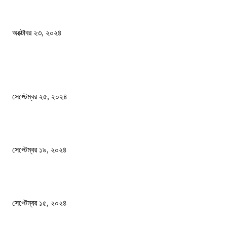
কী ঘটছে বঙ্গভবনে ?
অক্টোবর ২৩, ২০২৪
দেশ
এখনো ষড়যন্ত্রে লিপ্ত শেখ হাসিনার প্রেতাত্মারা
সেপ্টেম্বর ২৫, ২০২৪
বালুভর্তি ট্রাকের ভিতর থেকে জব্দ অর্ধকোটি টাকার ভারতীয় চিনি
সেপ্টেম্বর ১৯, ২০২৪
বন্যায় ভিজে নষ্ট বই-খাতা, বিপাকে শিক্ষার্থীরা
সেপ্টেম্বর ১৫, ২০২৪
জনপ্রিয় ক্যাটাগরি