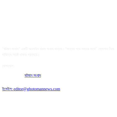
আমাদের সম্পর্কে
"ঘটমান সংবাদ" একটি অনলাইন বাংলা সংবাদ মাধ্যম। "সত্যের পথে সময়ের সাথে" স্লোগান নিয়ে
দায়িত্বে সচেষ্ট থাকার প্রত্যয়ে।
যোগাযোগ:
অফিসের ঠিকানা:
ঘটমান সংবাদ
, ঘাটেরকোনা, গৌরীপুর, ময়মনসিংহ, বাংলাদেশ।
পোস্ট কোড: ২২৭০
ইমেইল: editor@ghotomannews.com
অনুসরণ করুন