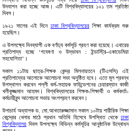
উদযাপন করা হচ্ছে আজ। এটি বিশ্ববিদ্যালয়ের ১০১ তম প্রতিষ্ঠা
দিবস।
১৯২১ সালের এই দিনে
ঢাকা বিশ্ববিদ্যালয়ের
শিক্ষা কার্যক্রম শুরু
হয়েছিল।
এ উপলক্ষ্যে দিনব্যাপী এক বর্ণাঢ্য কর্মসূচি গ্রহণ করা হয়েছে। এবারের
প্রতিপাদ্য হচ্ছে ‘গবেষণা ও উদ্ভাবন : ইন্ডাস্ট্রি-একাডেমিয়া
সহযোগিতা’।
সকাল ১১টায় ছাত্র-শিক্ষক কেন্দ্র মিলনায়তনে (টিএসসি) এই
প্রতিপাদ্যের আলোকে আলোচনা সভা অনুষ্ঠিত হবে। এতে মূল প্রবন্ধ
উপস্থাপন করবেন পল্লী কর্ম-সহায়ক ফাউন্ডেশনের চেয়ারম্যান কাজী
খলীকুজ্জমান আহমদ। বিশ্ববিদ্যালয়ের শিক্ষক-শিক্ষার্থী ও কর্মকর্তা-
কর্মচারীবৃন্দ আলোচনা সভায় অংশগ্রহণ করবেন।
উপাচার্য অধ্যাপক ড. মো.আখতারুজ্জামান সকাল ১০টায় শারীরিক শিক্ষা
কেন্দ্রের খেলার মাঠে প্রধান অতিথি হিসেবে উপস্থিত থেকে
ঢাকা
বিশ্ববিদ্যালয়
দিবস উপলক্ষ্যে বিভিন্ন কর্মসূচির আনুষ্ঠানিক উদ্বোধন
করেন।