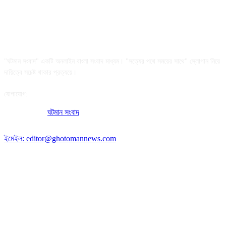
আমাদের সম্পর্কে
"ঘটমান সংবাদ" একটি অনলাইন বাংলা সংবাদ মাধ্যম। "সত্যের পথে সময়ের সাথে" স্লোগান নিয়ে
দায়িত্বে সচেষ্ট থাকার প্রত্যয়ে।
যোগাযোগ:
অফিসের ঠিকানা:
ঘটমান সংবাদ
, ঘাটেরকোনা, গৌরীপুর, ময়মনসিংহ, বাংলাদেশ।
পোস্ট কোড: ২২৭০
ইমেইল: editor@ghotomannews.com
অনুসরণ করুন