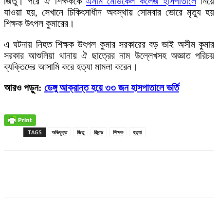
জিতু। পরে ঐ শিক্ষককে
এনাম মেডিকেল কলেজ হাসপাতালে
নিয়ে
যাওয়া হয়, সেখানে চিকিৎসাধীন অবস্থায় সোমবার ভোরে মৃত্যু হয়
শিক্ষক উৎপল কুমারের।
এ ঘটনায় নিহত শিক্ষক উৎপল কুমার সরকারের বড় ভাই অসীম কুমার
সরকার আশুলিয়া থানায় ঐ ছাত্রের নাম উল্লেখসহ অজ্ঞাত পরিচয়
ব্যক্তিদের আসামি করে হত্যা মামলা করেন।
আরও পড়ুন:
ডেঙ্গু আক্রান্ত হয়ে ৩৩ জন হাসপাতালে ভর্তি
TAGS
অভিযুক্ত
জিতু
রিমান্ড
শিক্ষক
হত্যা
Facebook
X
Pinterest
WhatsApp