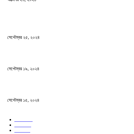
দেশ
এখনো ষড়যন্ত্রে লিপ্ত শেখ হাসিনার প্রেতাত্মারা
সেপ্টেম্বর ২৫, ২০২৪
বালুভর্তি ট্রাকের ভিতর থেকে জব্দ অর্ধকোটি টাকার ভারতীয় চিনি
সেপ্টেম্বর ১৯, ২০২৪
বন্যায় ভিজে নষ্ট বই-খাতা, বিপাকে শিক্ষার্থীরা
সেপ্টেম্বর ১৫, ২০২৪
জনপ্রিয় ক্যাটাগরি
সব খবর
618
জাতীয়
285
বিদেশ
102