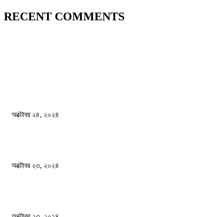
RECENT COMMENTS
জাতীয়
বিসিএস পরীক্ষায় অংশগ্রহণ নিয়ে নতুন সিদ্ধান্ত
অক্টোবর ২৪, ২০২৪
স্বতন্ত্র বিশ্ববিদ্যালয় প্রতিষ্ঠার দাবিতে ফের শিক্ষার্থীদের সড়ক অবরোধ
অক্টোবর ২৩, ২০২৪
কী ঘটছে বঙ্গভবনে ?
অক্টোবর ২৩, ২০২৪