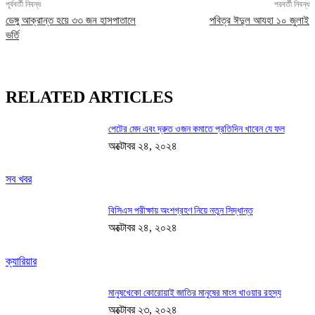
পূর্ববর্তী নিবন্ধ
পরবর্তী নিবন্ধ
ডেঙ্গু আক্রান্ত হয়ে ৩৩ জন হাসপাতালে
পবিত্র ঈদুল আযহা ১০ জুলাই
ভর্তি
RELATED ARTICLES
পেটের মেদ এবং দ্রুত ওজন কমাতে প্রতিদিন খাবেন যে ফল
অক্টোবর ২৪, ২০২৪
সব খবর
বিসিএস পরীক্ষায় অংশগ্রহণ নিয়ে নতুন সিদ্ধান্ত
অক্টোবর ২৪, ২০২৪
ক্যারিয়ার
মানুষখেকো কোরোয়াই জাতির মানুষের মাংস খাওয়ার রহস্য
অক্টোবর ২৩, ২০২৪