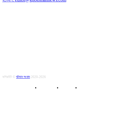
অনুসরণ করুন
কপিরাইট ©
ঘটমান সংবাদ
2020-2026
About Us
Contact
Privacy Policy