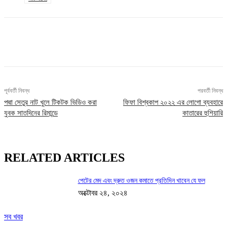
Facebook
X
Pinterest
WhatsApp
পূর্ববর্তী নিবন্ধ
পরবর্তী নিবন্ধ
পদ্মা সেতুর নাট খুলে টিকটক ভিডিও করা
ফিফা বিশ্বকাপ ২০২২ এর লোগো ব্যবহারে
যুবক সাতদিনের রিমান্ডে
কাতারের হুশিয়ারি
RELATED ARTICLES
পেটের মেদ এবং দ্রুত ওজন কমাতে প্রতিদিন খাবেন যে ফল
অক্টোবর ২৪, ২০২৪
সব খবর