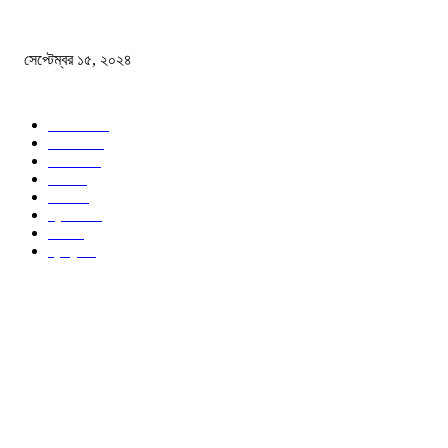
বন্যায় ভিজে নষ্ট বই-খাতা, বিপাকে শিক্ষার্থীরা
সেপ্টেম্বর ১৫, ২০২৪
জনপ্রিয় ক্যাটাগরি
সব খবর
618
জাতীয়
285
বিদেশ
102
খেলা
86
শিক্ষা
77
ক্রিকেট
70
দেশ
69
স্বাস্থ্য
50