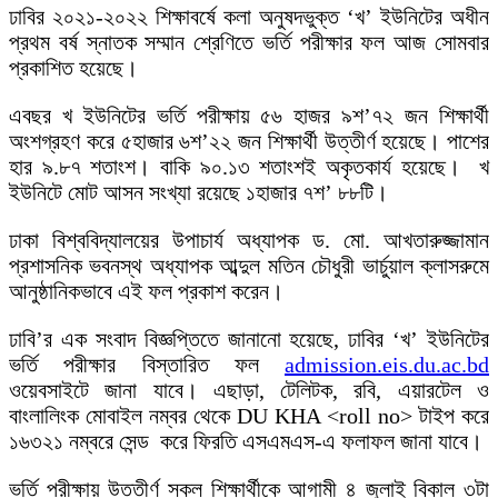
ঢাবির ২০২১-২০২২ শিক্ষাবর্ষে কলা অনুষদভুক্ত ‘খ’ ইউনিটের অধীন
প্রথম বর্ষ স্নাতক সম্মান শ্রেণিতে ভর্তি পরীক্ষার ফল আজ সোমবার
প্রকাশিত হয়েছে।
এবছর খ ইউনিটের ভর্তি পরীক্ষায় ৫৬ হাজর ৯শ’৭২ জন শিক্ষার্থী
অংশগ্রহণ করে ৫হাজার ৬শ’২২ জন শিক্ষার্থী উত্তীর্ণ হয়েছে। পাশের
হার ৯.৮৭ শতাংশ। বাকি ৯০.১৩ শতাংশই অকৃতকার্য হয়েছে। খ
ইউনিটে মোট আসন সংখ্যা রয়েছে ১হাজার ৭শ’ ৮৮টি।
ঢাকা বিশ্ববিদ্যালয়ের উপাচার্য অধ্যাপক ড. মো. আখতারুজ্জামান
প্রশাসনিক ভবনস্থ অধ্যাপক আব্দুল মতিন চৌধুরী ভার্চুয়াল ক্লাসরুমে
আনুষ্ঠানিকভাবে এই ফল প্রকাশ করেন।
ঢাবি’র এক সংবাদ বিজ্ঞপ্তিতে জানানো হয়েছে, ঢাবির ‘খ’ ইউনিটের
ভর্তি পরীক্ষার বিস্তারিত ফল
admission.eis.du.ac.bd
ওয়েবসাইটে জানা যাবে। এছাড়া, টেলিটক, রবি, এয়ারটেল ও
বাংলালিংক মোবাইল নম্বর থেকে DU KHA ˂roll no˃ টাইপ করে
১৬৩২১ নম্বরে সেন্ড করে ফিরতি এসএমএস-এ ফলাফল জানা যাবে।
ভর্তি পরীক্ষায় উত্তীর্ণ সকল শিক্ষার্থীকে আগামী ৪ জুলাই বিকাল ৩টা