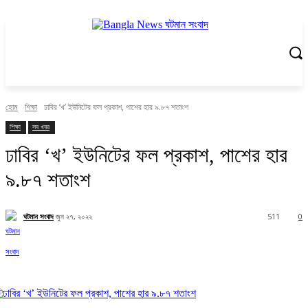
হোম
শিক্ষা
ঢাবির ‘খ’ ইউনিটের ফল প্রকাশ, পাশের হার ৯.৮৭ শতাংশ
শিক্ষা
সব খবর
ঢাবির ‘খ’ ইউনিটের ফল প্রকাশ, পাশের হার
৯.৮৭ শতাংশ
ঘটমান সংবাদ
জুন ২৭, ২০২২
511
0
Facebook
X
Pinterest
WhatsApp