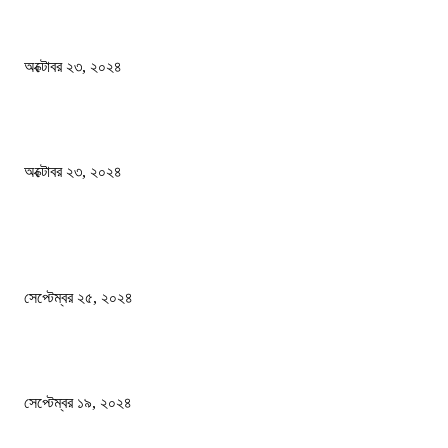
স্বতন্ত্র বিশ্ববিদ্যালয় প্রতিষ্ঠার দাবিতে ফের শিক্ষার্থীদের সড়ক অবরোধ
অক্টোবর ২৩, ২০২৪
কী ঘটছে বঙ্গভবনে ?
অক্টোবর ২৩, ২০২৪
দেশ
এখনো ষড়যন্ত্রে লিপ্ত শেখ হাসিনার প্রেতাত্মারা
সেপ্টেম্বর ২৫, ২০২৪
বালুভর্তি ট্রাকের ভিতর থেকে জব্দ অর্ধকোটি টাকার ভারতীয় চিনি
সেপ্টেম্বর ১৯, ২০২৪