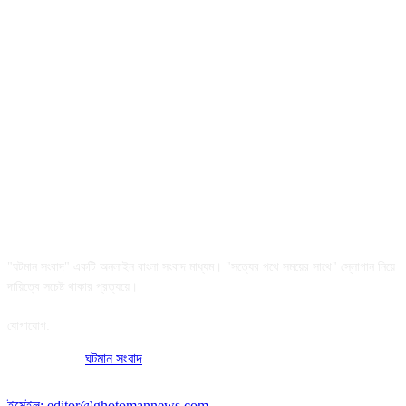
আমাদের সম্পর্কে
"ঘটমান সংবাদ" একটি অনলাইন বাংলা সংবাদ মাধ্যম। "সত্যের পথে সময়ের সাথে" স্লোগান নিয়ে
দায়িত্বে সচেষ্ট থাকার প্রত্যয়ে।
যোগাযোগ:
অফিসের ঠিকানা:
ঘটমান সংবাদ
, ঘাটেরকোনা, গৌরীপুর, ময়মনসিংহ, বাংলাদেশ।
পোস্ট কোড: ২২৭০
ইমেইল: editor@ghotomannews.com