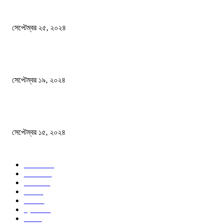
এখনো ষড়যন্ত্রে লিপ্ত শেখ হাসিনার প্রেতাত্মারা
সেপ্টেম্বর ২৫, ২০২৪
বালুভর্তি ট্রাকের ভিতর থেকে জব্দ অর্ধকোটি টাকার ভারতীয় চিনি
সেপ্টেম্বর ১৯, ২০২৪
বন্যায় ভিজে নষ্ট বই-খাতা, বিপাকে শিক্ষার্থীরা
সেপ্টেম্বর ১৫, ২০২৪
জনপ্রিয় ক্যাটাগরি
সব খবর
618
জাতীয়
285
বিদেশ
102
খেলা
86
শিক্ষা
77
ক্রিকেট
70
দেশ
69