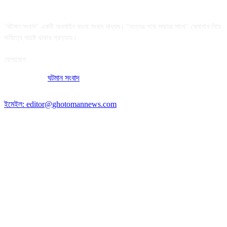
আমাদের সম্পর্কে
"ঘটমান সংবাদ" একটি অনলাইন বাংলা সংবাদ মাধ্যম। "সত্যের পথে সময়ের সাথে" স্লোগান নিয়ে
দায়িত্বে সচেষ্ট থাকার প্রত্যয়ে।
যোগাযোগ:
অফিসের ঠিকানা:
ঘটমান সংবাদ
, ঘাটেরকোনা, গৌরীপুর, ময়মনসিংহ, বাংলাদেশ।
পোস্ট কোড: ২২৭০
ইমেইল: editor@ghotomannews.com
অনুসরণ করুন