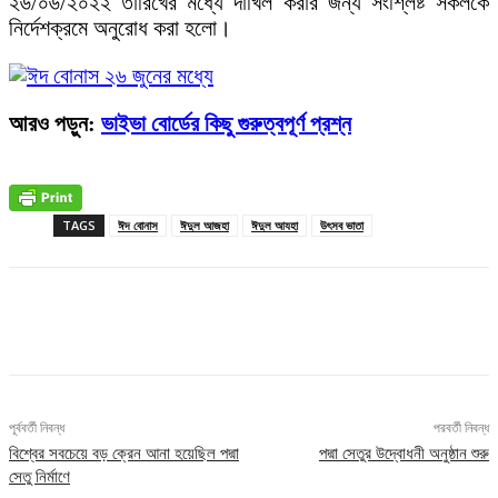
২৬/০৬/২০২২ তারিখের মধ্যে দাখিল করার জন্য সংশ্লিষ্ট সকলকে
নির্দেশক্রমে অনুরোধ করা হলো।
আরও পড়ুন:
ভাইভা বোর্ডের কিছু গুরুত্বপূর্ণ প্রশ্ন
TAGS
ঈদ বোনাস
ঈদুল আজহা
ঈদুল আযহা
উৎসব ভাতা
Facebook
X
Pinterest
WhatsApp
পূর্ববর্তী নিবন্ধ
পরবর্তী নিবন্ধ
বিশ্বের সবচেয়ে বড় ক্রেন আনা হয়েছিল পদ্মা
পদ্মা সেতুর উদ্বোধনী অনুষ্ঠান শুরু
সেতু নির্মাণে