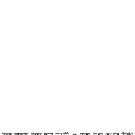
ঈদুল আযহার উৎসব ভাতা আগামী ২৬ জুনের মধ্যে দেওয়ার নির্দেশ