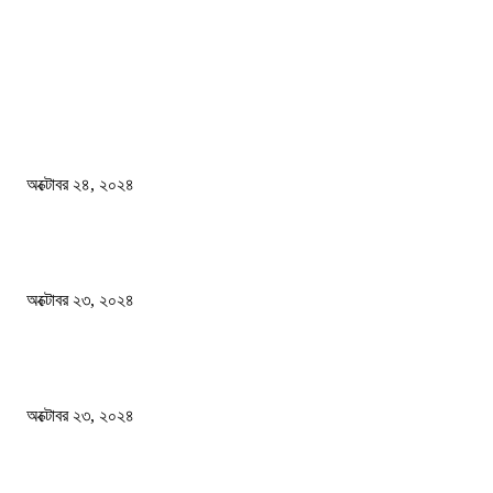
জাতীয়
বিসিএস পরীক্ষায় অংশগ্রহণ নিয়ে নতুন সিদ্ধান্ত
অক্টোবর ২৪, ২০২৪
স্বতন্ত্র বিশ্ববিদ্যালয় প্রতিষ্ঠার দাবিতে ফের শিক্ষার্থীদের সড়ক অবরোধ
অক্টোবর ২৩, ২০২৪
কী ঘটছে বঙ্গভবনে ?
অক্টোবর ২৩, ২০২৪
দেশ