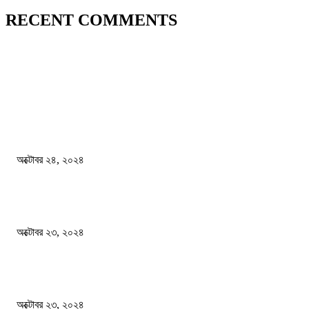
RECENT COMMENTS
জাতীয়
বিসিএস পরীক্ষায় অংশগ্রহণ নিয়ে নতুন সিদ্ধান্ত
অক্টোবর ২৪, ২০২৪
স্বতন্ত্র বিশ্ববিদ্যালয় প্রতিষ্ঠার দাবিতে ফের শিক্ষার্থীদের সড়ক অবরোধ
অক্টোবর ২৩, ২০২৪
কী ঘটছে বঙ্গভবনে ?
অক্টোবর ২৩, ২০২৪