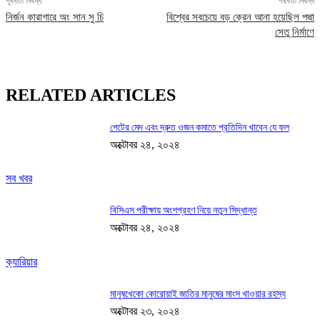
পূর্ববর্তী নিবন্ধ
পরবর্তী নিবন্ধ
নির্জন কারাগারে অং সান সু চি
বিশ্বের সবচেয়ে বড় ক্রেন আনা হয়েছিল পদ্মা
সেতু নির্মাণে
RELATED ARTICLES
পেটের মেদ এবং দ্রুত ওজন কমাতে প্রতিদিন খাবেন যে ফল
অক্টোবর ২৪, ২০২৪
সব খবর
বিসিএস পরীক্ষায় অংশগ্রহণ নিয়ে নতুন সিদ্ধান্ত
অক্টোবর ২৪, ২০২৪
ক্যারিয়ার
মানুষখেকো কোরোয়াই জাতির মানুষের মাংস খাওয়ার রহস্য
অক্টোবর ২৩, ২০২৪