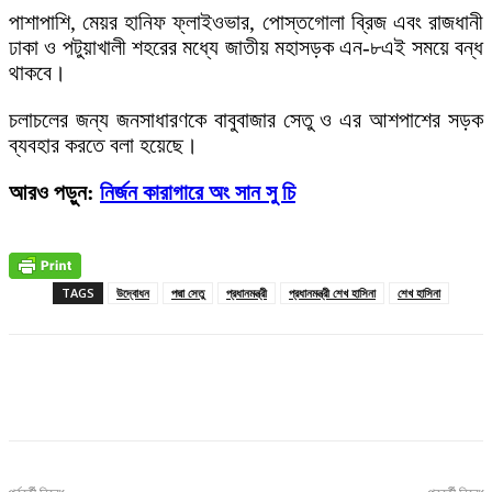
পাশাপাশি, মেয়র হানিফ ফ্লাইওভার, পোস্তগোলা ব্রিজ এবং রাজধানী
ঢাকা ও পটুয়াখালী শহরের মধ্যে জাতীয় মহাসড়ক এন-৮এই সময়ে বন্ধ
থাকবে।
চলাচলের জন্য জনসাধারণকে বাবুবাজার সেতু ও এর আশপাশের সড়ক
ব্যবহার করতে বলা হয়েছে।
আরও পড়ুন:
নির্জন কারাগারে অং সান সু চি
TAGS
উদ্বোধন
পদ্মা সেতু
প্রধানমন্ত্রী
প্রধানমন্ত্রী শেখ হাসিনা
শেখ হাসিনা
Facebook
X
Pinterest
WhatsApp