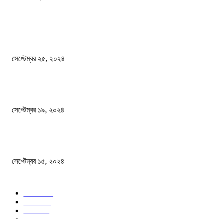
দেশ
এখনো ষড়যন্ত্রে লিপ্ত শেখ হাসিনার প্রেতাত্মারা
সেপ্টেম্বর ২৫, ২০২৪
বালুভর্তি ট্রাকের ভিতর থেকে জব্দ অর্ধকোটি টাকার ভারতীয় চিনি
সেপ্টেম্বর ১৯, ২০২৪
বন্যায় ভিজে নষ্ট বই-খাতা, বিপাকে শিক্ষার্থীরা
সেপ্টেম্বর ১৫, ২০২৪
জনপ্রিয় ক্যাটাগরি
সব খবর
618
জাতীয়
285
বিদেশ
102