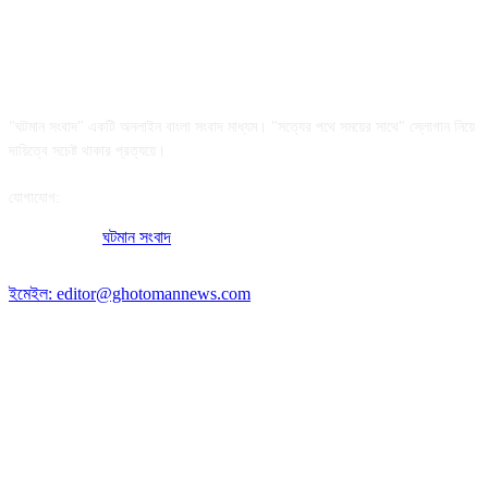
আমাদের সম্পর্কে
"ঘটমান সংবাদ" একটি অনলাইন বাংলা সংবাদ মাধ্যম। "সত্যের পথে সময়ের সাথে" স্লোগান নিয়ে
দায়িত্বে সচেষ্ট থাকার প্রত্যয়ে।
যোগাযোগ:
অফিসের ঠিকানা:
ঘটমান সংবাদ
, ঘাটেরকোনা, গৌরীপুর, ময়মনসিংহ, বাংলাদেশ।
পোস্ট কোড: ২২৭০
ইমেইল: editor@ghotomannews.com
অনুসরণ করুন