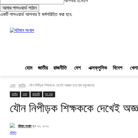
আপনার ইমেইল
একটি পাসওয়ার্ড আপনার ই কর্মপরিহিত করা হবে.
লগ ইন/যোগ দিন
|
|
ঘটমান সংবাদ
হোম
জাতীয়
রাজনীতি
দেশ
এক্সক্লুসিভ
বিদেশ
খেলা
হোম
জাতীয়
যৌন নিপীড়ক শিক্ষককে দেখেই অজ্ঞান হয়ে যায় স্কুলছাত্র
জাতীয়
ঢাকা
রাজধানী
সব খবর
যৌন নিপীড়ক শিক্ষককে দেখেই অজ্ঞ
ঘটমান সংবাদ
জুন ২৩, ২০২২