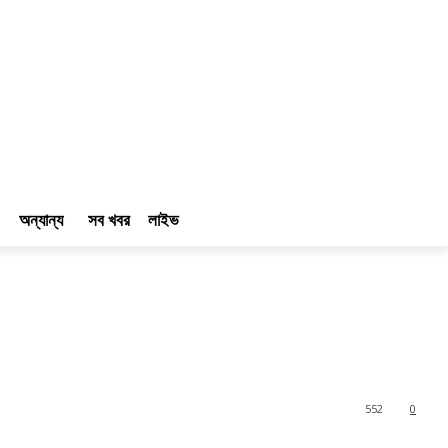
অন্যান্য
সব খবর
লাইভ
552
0