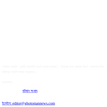
আমাদের সম্পর্কে
"ঘটমান সংবাদ" একটি অনলাইন বাংলা সংবাদ মাধ্যম। "সত্যের পথে সময়ের সাথে" স্লোগান নিয়ে
দায়িত্বে সচেষ্ট থাকার প্রত্যয়ে।
যোগাযোগ:
অফিসের ঠিকানা:
ঘটমান সংবাদ
, ঘাটেরকোনা, গৌরীপুর, ময়মনসিংহ, বাংলাদেশ।
পোস্ট কোড: ২২৭০
ইমেইল: editor@ghotomannews.com