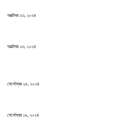
স্বতন্ত্র বিশ্ববিদ্যালয় প্রতিষ্ঠার দাবিতে ফের শিক্ষার্থীদের সড়ক অবরোধ
অক্টোবর ২৩, ২০২৪
কী ঘটছে বঙ্গভবনে ?
অক্টোবর ২৩, ২০২৪
দেশ
এখনো ষড়যন্ত্রে লিপ্ত শেখ হাসিনার প্রেতাত্মারা
সেপ্টেম্বর ২৫, ২০২৪
বালুভর্তি ট্রাকের ভিতর থেকে জব্দ অর্ধকোটি টাকার ভারতীয় চিনি
সেপ্টেম্বর ১৯, ২০২৪