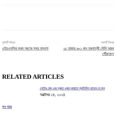
Facebook
X
Pinterest
WhatsApp
পূর্ববর্তী নিবন্ধ
পরবর্তী নিবন্ধ
এইচএসসির ফরম পূরণের সময় বাড়লো
২৫ হাজার ৯৮১ জন হজযাত্রী সৌদি আরব
পৌঁছেছেন
RELATED ARTICLES
পেটের মেদ এবং দ্রুত ওজন কমাতে প্রতিদিন খাবেন যে ফল
অক্টোবর ২৪, ২০২৪
সব খবর