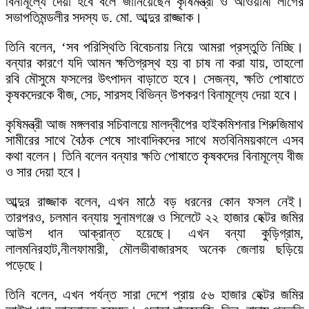
বিনামূল্যে দেয়া হবে বলে জানিয়েছেন কৃষিমন্ত্রী ও আওয়ামী লীগের
সভাপতিমন্ডলীর সদস্য ড. মো. আব্দুর রাজ্জাক।
তিনি বলেন, ‘সব পরিস্থিতি বিবেচনায় নিয়ে আমরা প্রস্তুতি নিচ্ছি।
বন্যার কারণে যদি আমন ক্ষতিগ্রস্থ হয় বা চাষ না করা যায়, তাহলো
রবি মৌসুমে ফসলের উৎপাদন বাড়াতে হবে। সেজন্য, ক্ষতি পোষাতে
কৃষকদেরকে বীজ, সেচ, সারসহ বিভিন্ন উপকরণ বিনামূল্যে দেয়া হবে।
কৃষিমন্ত্রী আজ মঙ্গলবার সচিবালয়ে মালদ্বীপের হাইকমিশনার শিরুজিমাথ
সামীরের সাথে বৈঠক শেষে সাংবাদিকদের সাথে মতবিনিময়কালে এসব
কথা বলেন। তিনি বলেন বন্যার ক্ষতি পোষাতে কৃষকদের বিনামূল্যে বীজ
ও সার দেয়া হবে।
আব্দুর রাজ্জাক বলেন, এখন মাঠে বড় ধরনের কোন ফসল নেই।
তারপরও, চলমান বন্যায় সুনামগঞ্জে ও সিলেটে ২২ হাজার হেক্টর জমির
আউশ ধান আক্রান্ত হয়েছে। এখন বন্যা কুড়িগ্রাম,
লালমনিরহাট,নীলফামারী, মৌলভীবাজারসহ অনেক জেলায় ছড়িয়ে
পড়েছে।
তিনি বলেন, এখন পর্যন্ত সারা দেশে প্রায় ৫৬ হাজার হেক্টর জমির