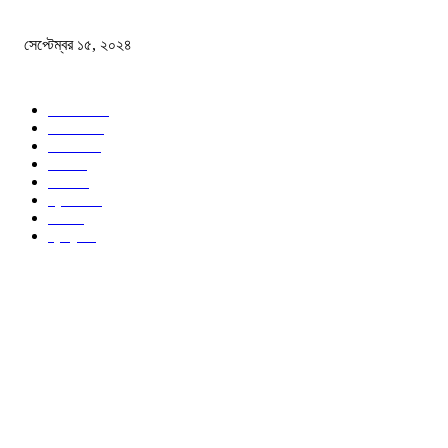
বন্যায় ভিজে নষ্ট বই-খাতা, বিপাকে শিক্ষার্থীরা
সেপ্টেম্বর ১৫, ২০২৪
জনপ্রিয় ক্যাটাগরি
সব খবর
618
জাতীয়
285
বিদেশ
102
খেলা
86
শিক্ষা
77
ক্রিকেট
70
দেশ
69
স্বাস্থ্য
50