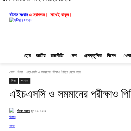
লগ ইন/যোগ দিন
|
|
ঘটমান সংবাদ
এ স্বাগতম। সাথেই থাকুন।
হোম
জাতীয়
রাজনীতি
দেশ
এক্সক্লুসিভ
বিদেশ
খেলা
হোম
শিক্ষা
এইচএসসি ও সমমানের পরীক্ষাও পিছিয়ে যেতে পারে
শিক্ষা
সব খবর
এইচএসসি ও সমমানের পরীক্ষাও পিছ
ঘটমান সংবাদ
জুন ২০, ২০২২
Facebook
X
Pinterest
WhatsApp