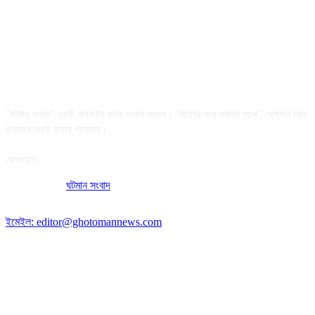
আমাদের সম্পর্কে
"ঘটমান সংবাদ" একটি অনলাইন বাংলা সংবাদ মাধ্যম। "সত্যের পথে সময়ের সাথে" স্লোগান নিয়ে
দায়িত্বে সচেষ্ট থাকার প্রত্যয়ে।
যোগাযোগ:
অফিসের ঠিকানা:
ঘটমান সংবাদ
, ঘাটেরকোনা, গৌরীপুর, ময়মনসিংহ, বাংলাদেশ।
পোস্ট কোড: ২২৭০
ইমেইল: editor@ghotomannews.com
অনুসরণ করুন