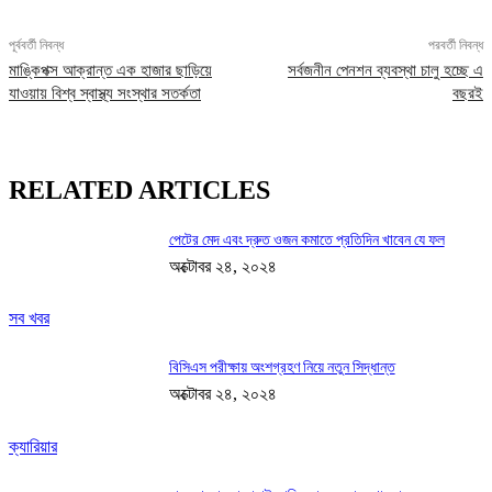
পূর্ববর্তী নিবন্ধ
পরবর্তী নিবন্ধ
মাঙ্কিপক্স আক্রান্ত এক হাজার ছাড়িয়ে
সর্বজনীন পেনশন ব্যবস্থা চালু হচ্ছে এ
যাওয়ায় বিশ্ব স্বাস্থ্য সংস্থার সতর্কতা
বছরই
RELATED ARTICLES
পেটের মেদ এবং দ্রুত ওজন কমাতে প্রতিদিন খাবেন যে ফল
অক্টোবর ২৪, ২০২৪
সব খবর
বিসিএস পরীক্ষায় অংশগ্রহণ নিয়ে নতুন সিদ্ধান্ত
অক্টোবর ২৪, ২০২৪
ক্যারিয়ার