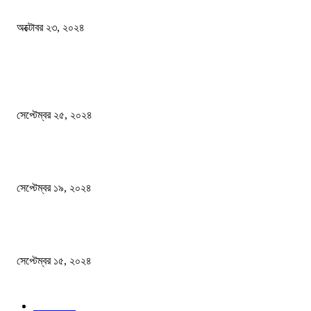
অক্টোবর ২৩, ২০২৪
দেশ
এখনো ষড়যন্ত্রে লিপ্ত শেখ হাসিনার প্রেতাত্মারা
সেপ্টেম্বর ২৫, ২০২৪
বালুভর্তি ট্রাকের ভিতর থেকে জব্দ অর্ধকোটি টাকার ভারতীয় চিনি
সেপ্টেম্বর ১৯, ২০২৪
বন্যায় ভিজে নষ্ট বই-খাতা, বিপাকে শিক্ষার্থীরা
সেপ্টেম্বর ১৫, ২০২৪
জনপ্রিয় ক্যাটাগরি
সব খবর
618