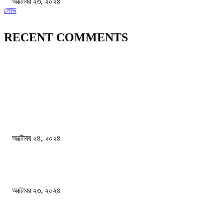
অক্টোবর ২৩, ২০২৪
লোড
RECENT COMMENTS
জাতীয়
বিসিএস পরীক্ষায় অংশগ্রহণ নিয়ে নতুন সিদ্ধান্ত
অক্টোবর ২৪, ২০২৪
স্বতন্ত্র বিশ্ববিদ্যালয় প্রতিষ্ঠার দাবিতে ফের শিক্ষার্থীদের সড়ক অবরোধ
অক্টোবর ২৩, ২০২৪
কী ঘটছে বঙ্গভবনে ?