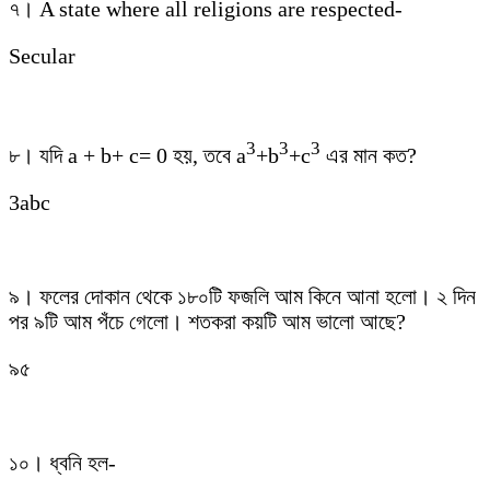
৭। A state where all religions are respected-
Secular
3
3
3
৮। যদি a + b+ c= 0 হয়, তবে a
+b
+c
এর মান কত?
3abc
৯। ফলের দোকান থেকে ১৮০টি ফজলি আম কিনে আনা হলো। ২ দিন
পর ৯টি আম পঁচে গেলো। শতকরা কয়টি আম ভালো আছে?
৯৫
১০। ধ্বনি হল-