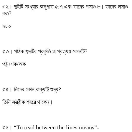
৩২। দুইটি সংখ্যার অনুপাত ৫:৭ এবং তাদের গসাগু ৮। তাদের লসাগু
কত?
২৮০
৩৩। পাঠক শব্দটির প্রকৃতি ও প্রত্যয় কোনটি?
পঠ্‌+ণক/অক
৩৪। নিচের কোন বাক্যটি শুদ্ধ?
তিনি সস্ত্রীক শহরে থাকেন।
৩৫। “To read between the lines means”-