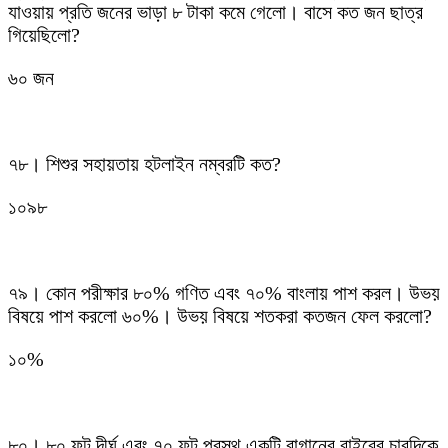
যাওয়ায় প্রতি জনের ভাড়া ৮ টাকা কমে গেলো। বাসে কত জন ছাত্র
গিয়েছিলো?
৬০ জন
৭৮। শিশুর সহায়তায় হটলাইন নম্বরটি কত?
১০৯৮
৭৯। কোন পরীক্ষার ৮০% গণিত এবং ৭০% বাংলায় পাশ করল। উভয়
বিষয়ে পাশ করলো ৬০%। উভয় বিষয়ে শতকরা কতজন ফেল করলো?
১০%
৮০। ৮০ ফুট দীর্ঘ এবং ৭০ ফুট প্রস্থ একটি বাগানের বাইরের চারদিকে