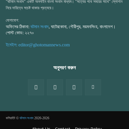
"ঘটমান সংবাদ" একটি অনলাইন বাংলা সংবাদ মাধ্যম। "সত্যের পথে সময়ের সাথে" স্লোগান
নিয়ে দায়িত্বে সচেষ্ট থাকার প্রত্যয়ে।
যোগাযোগ:
অফিসের ঠিকানা:
ঘটমান সংবাদ
, ঘাটেরকোনা, গৌরীপুর, ময়মনসিংহ, বাংলাদেশ।
পোস্ট কোড: ২২৭০
ইমেইল: editor@ghotomannews.com
অনুসরণ করুন
কপিরাইট ©
ঘটমান সংবাদ
2020-2026
About Us
Contact
Privacy Policy