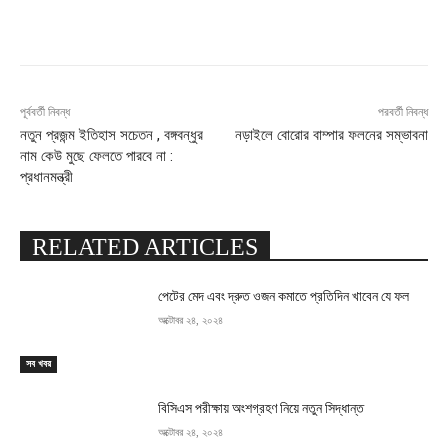
Facebook
X
Pinterest
WhatsApp
পূর্ববর্তী নিবন্ধ
পরবর্তী নিবন্ধ
নতুন প্রজন্ম ইতিহাস সচেতন , বঙ্গবন্ধুর
নড়াইলে বোরোর বাম্পার ফলনের সম্ভাবনা
নাম কেউ মুছে ফেলতে পারবে না :
প্রধানমন্ত্রী
RELATED ARTICLES
পেটের মেদ এবং দ্রুত ওজন কমাতে প্রতিদিন খাবেন যে ফল
অক্টোবর ২৪, ২০২৪
সব খবর
বিসিএস পরীক্ষায় অংশগ্রহণ নিয়ে নতুন সিদ্ধান্ত
অক্টোবর ২৪, ২০২৪