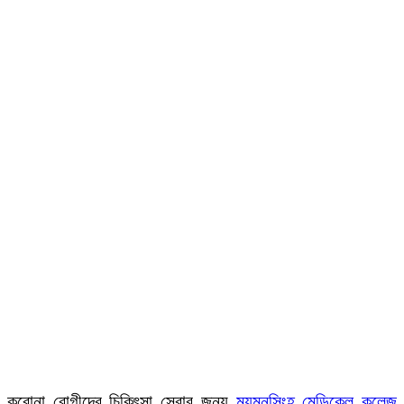
করোনা রোগীদের চিকিৎসা সেবার জন্য
ময়মনসিংহ মেডিকেল কলেজ