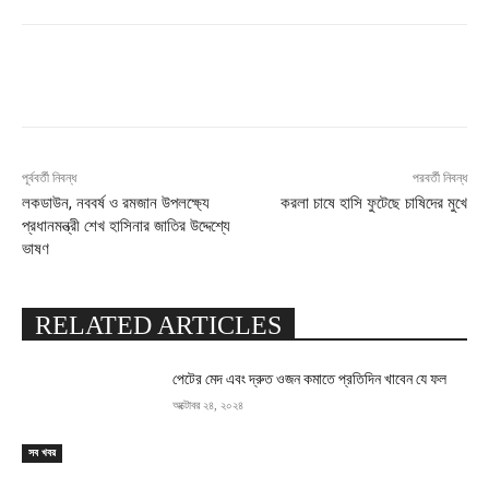
Facebook
X
Pinterest
WhatsApp
পূর্ববর্তী নিবন্ধ
পরবর্তী নিবন্ধ
লকডাউন, নববর্ষ ও রমজান উপলক্ষ্যে
করলা চাষে হাসি ফুটেছে চাষিদের মুখে
প্রধানমন্ত্রী শেখ হাসিনার জাতির উদ্দেশ্যে
ভাষণ
RELATED ARTICLES
পেটের মেদ এবং দ্রুত ওজন কমাতে প্রতিদিন খাবেন যে ফল
অক্টোবর ২৪, ২০২৪
সব খবর