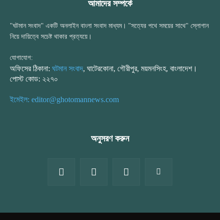
আমাদের সম্পর্কে
"ঘটমান সংবাদ" একটি অনলাইন বাংলা সংবাদ মাধ্যম। "সত্যের পথে সময়ের সাথে" স্লোগান
নিয়ে দায়িত্বে সচেষ্ট থাকার প্রত্যয়ে।
যোগাযোগ:
অফিসের ঠিকানা:
ঘটমান সংবাদ
, ঘাটেরকোনা, গৌরীপুর, ময়মনসিংহ, বাংলাদেশ।
পোস্ট কোড: ২২৭০
ইমেইল: editor@ghotomannews.com
অনুসরণ করুন