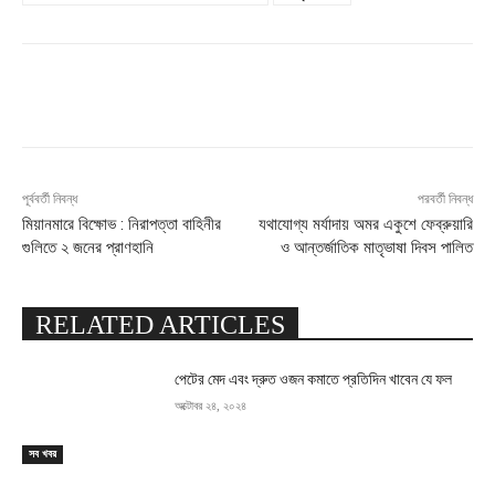
Facebook
X
Pinterest
WhatsApp
পূর্ববর্তী নিবন্ধ
পরবর্তী নিবন্ধ
মিয়ানমারে বিক্ষোভ : নিরাপত্তা বাহিনীর
যথাযোগ্য মর্যাদায় অমর একুশে ফেব্রুয়ারি
গুলিতে ২ জনের প্রাণহানি
ও আন্তর্জাতিক মাতৃভাষা দিবস পালিত
RELATED ARTICLES
পেটের মেদ এবং দ্রুত ওজন কমাতে প্রতিদিন খাবেন যে ফল
অক্টোবর ২৪, ২০২৪
সব খবর