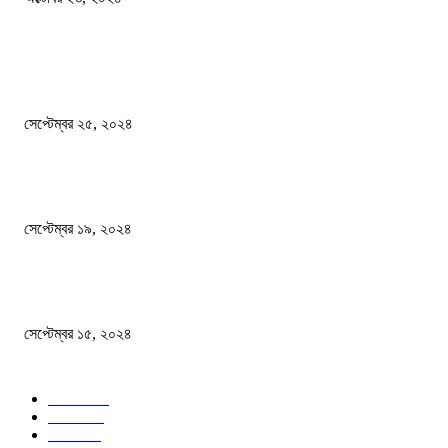
দেশ
এখনো ষড়যন্ত্রে লিপ্ত শেখ হাসিনার প্রেতাত্মারা
সেপ্টেম্বর ২৫, ২০২৪
বালুভর্তি ট্রাকের ভিতর থেকে জব্দ অর্ধকোটি টাকার ভারতীয় চিনি
সেপ্টেম্বর ১৯, ২০২৪
বন্যায় ভিজে নষ্ট বই-খাতা, বিপাকে শিক্ষার্থীরা
সেপ্টেম্বর ১৫, ২০২৪
জনপ্রিয় ক্যাটাগরি
সব খবর
618
জাতীয়
285
বিদেশ
102