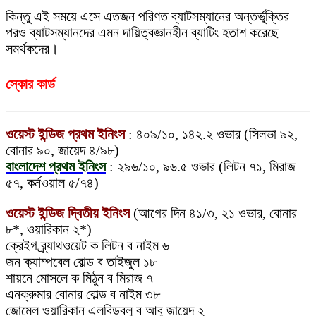
কিন্তু এই সময়ে এসে এতজন পরিণত ব্যাটসম্যানের অন্তর্ভুক্তির
পরও ব্যাটসম্যানদের এমন দায়িত্বজ্ঞানহীন ব্যাটিং হতাশ করেছে
সমর্থকদের।
স্কোর কার্ড
ওয়েস্ট ইন্ডিজ প্রথম ইনিংস
: ৪০৯/১০, ১৪২.২ ওভার (সিলভা ৯২,
বোনার ৯০, জায়েদ ৪/৯৮)
বাংলাদেশ প্রথম ইনিংস
: ২৯৬/১০, ৯৬.৫ ওভার (লিটন ৭১, মিরাজ
৫৭, কর্নওয়াল ৫/৭৪)
ওয়েস্ট ইন্ডিজ দ্বিতীয় ইনিংস
(আগের দিন ৪১/৩, ২১ ওভার, বোনার
৮*, ওয়ারিকান ২*)
ক্রেইগ ব্র্যাথওয়েট ক লিটন ব নাইম ৬
জন ক্যাম্পবেল বোল্ড ব তাইজুল ১৮
শায়নে মোসলে ক মিঠুন ব মিরাজ ৭
এনক্রুমার বোনার বোল্ড ব নাইম ৩৮
জোমেল ওয়ারিকান এলবিডব্লু ব আবু জায়েদ ২