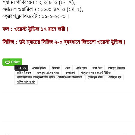
শ্যানন গাব্রিয়েল : ২-০-৮-০ (নো-৭),
জোমেল ওয়ারিকান : ১৬.৩-৪৭-৩ (নো-২),
ক্রেইগ ব্র্যাথওয়েট : ১১-১-২৫-৩।
ফল : ওয়েস্ট ইন্ডিজ ১৭ রানে জয়ী।
সিরিজ : দুই ম্যাচের সিরিজ ২-০ ব্যবধানে জিতলো ওয়েস্ট ইন্ডিজ।
TAGS
ওয়েস্ট ইন্ডিজ
ক্রিকেট
খেলা
টেস্ট ম্যাচ
ঢাকা টেস্ট
তাইজুল ইসলাম
তামিম ইকবাল
নাজমুল হোসেন শান্ত
বাংলাদেশ
বাংলাদেশ বনাম ওয়েস্ট ইন্ডিজ
ব্যাটসম্যানদের দায়িত্বজ্ঞানহীন ব্যাটিং : হোয়াইটওয়াশ বাংলাদেশ
মুশফিকুর রহিম
মোমিনুল হক
সাকিব আল হাসান
Facebook
X
Pinterest
WhatsApp