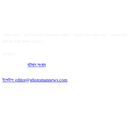
আমাদের সম্পর্কে
"ঘটমান সংবাদ" একটি অনলাইন বাংলা সংবাদ মাধ্যম। "সত্যের পথে সময়ের সাথে" স্লোগান নিয়ে
দায়িত্বে সচেষ্ট থাকার প্রত্যয়ে।
যোগাযোগ:
অফিসের ঠিকানা:
ঘটমান সংবাদ
, ঘাটেরকোনা, গৌরীপুর, ময়মনসিংহ, বাংলাদেশ।
পোস্ট কোড: ২২৭০
ইমেইল: editor@ghotomannews.com
অনুসরণ করুন