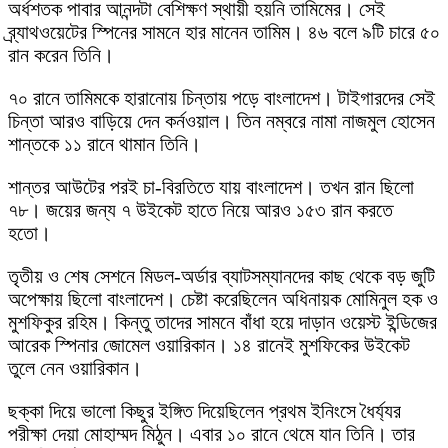
অর্ধশতক পাবার আনন্দটা বেশিক্ষণ স্থায়ী হয়নি তামিমের। সেই
ব্র্যাথওয়েটের স্পিনের সামনে হার মানেন তামিম। ৪৬ বলে ৯টি চারে ৫০
রান করেন তিনি।
৭০ রানে তামিমকে হারানোয় চিন্তায় পড়ে বাংলাদেশ। টাইগারদের সেই
চিন্তা আরও বাড়িয়ে দেন কর্নওয়াল। তিন নম্বরে নামা নাজমুল হোসেন
শান্তকে ১১ রানে থামান তিনি।
শান্তর আউটের পরই চা-বিরতিতে যায় বাংলাদেশ। তখন রান ছিলো
৭৮। জয়ের জন্য ৭ উইকেট হাতে নিয়ে আরও ১৫৩ রান করতে
হতো।
তৃতীয় ও শেষ সেশনে মিডল-অর্ডার ব্যাটসম্যানদের কাছ থেকে বড় জুটি
অপেক্ষায় ছিলো বাংলাদেশ। চেষ্টা করেছিলেন অধিনায়ক মোমিনুল হক ও
মুশফিকুর রহিম। কিন্তু তাদের সামনে বাঁধা হয়ে দাড়ান ওয়েস্ট ইন্ডিজের
আরেক স্পিনার জোমেল ওয়ারিকান। ১৪ রানেই মুশফিকের উইকেট
তুলে নেন ওয়ারিকান।
ছক্কা দিয়ে ভালো কিছুর ইঙ্গিত দিয়েছিলেন প্রথম ইনিংসে ধৈর্য্যর
পরীক্ষা দেয়া মোহাম্মদ মিঠুন। এবার ১০ রানে থেমে যান তিনি। তার