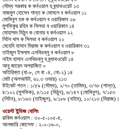
সৌম্য সরকার ক কর্নওয়াল ব ব্র্যাথওয়েট ১৩
নাজমুল হোসেন শান্ত ক মোসলে ব কর্নওয়াল ১১
মোমিনুল হক ক কর্নওয়াল ব ওয়ারিকান ২৬
মুশফিকুর রহিম ক সিলভা ব ওয়ারিকান ১৪
মোহাম্মদ মিঠুন ক বোনার ব কর্নওয়াল ২২
লিটন দাস ক সিলভা ব কর্নওয়াল ২২
মেহেদি হাসান মিরাজ ক কর্নওয়াল ব ওয়ারিকান ৩১
তাইজুল ইসলাম এলবিডব্লু ব কর্নওয়াল ৮
নাইম হাসান এলবিডব্লু ব ব্র্যাথওয়েট ১৪
আবু জায়েদ অপরাজিত ০
অতিরিক্ত (বা-৮, লে বা -৪, নো-২) ১৪
মোট (অলআউট, ৬১.৩ ওভার) ২১৩
উইকেট পতন : ১/৫৯ (সৌম্য), ২/৭০ (তামিম), ৩/৭৮ (শান্ত),
৪/১০১ (মুশফিক), ৫/১১৫ (মিঠুন), ৬/১৪৭ (মোমিনুল), ৭/১৫৩
(লিটন), ৮/১৬৩ (তাইজুল), ৯/১৮৮ (নাইম), ১০/২১৩ (মিরাজ)।
ওয়েস্ট ইন্ডিজ বোলিং
রাকিম কর্নওয়াল : ৩০-৫-১০৫-৪,
আলজারি জোসেফ : ২-০-১৬-০,