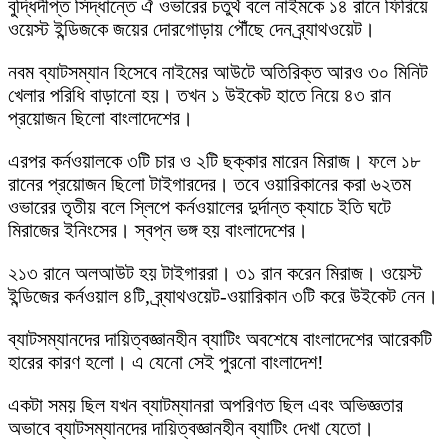
বুদ্ধিদীপ্ত সিদ্ধান্তে ঐ ওভারের চতুর্থ বলে নাইমকে ১৪ রানে ফিরিয়ে
ওয়েস্ট ইন্ডিজকে জয়ের দোরগোড়ায় পৌঁছে দেন ব্র্যাথওয়েট।
নবম ব্যাটসম্যান হিসেবে নাইমের আউটে অতিরিক্ত আরও ৩০ মিনিট
খেলার পরিধি বাড়ানো হয়। তখন ১ উইকেট হাতে নিয়ে ৪৩ রান
প্রয়োজন ছিলো বাংলাদেশের।
এরপর কর্নওয়ালকে ৩টি চার ও ২টি ছক্কার মারেন মিরাজ। ফলে ১৮
রানের প্রয়োজন ছিলো টাইগারদের। তবে ওয়ারিকানের করা ৬২তম
ওভারের তৃতীয় বলে স্লিপে কর্নওয়ালের দুর্দান্ত ক্যাচে ইতি ঘটে
মিরাজের ইনিংসের। স্বপ্ন ভঙ্গ হয় বাংলাদেশের।
২১৩ রানে অলআউট হয় টাইগাররা। ৩১ রান করেন মিরাজ। ওয়েস্ট
ইন্ডিজের কর্নওয়াল ৪টি, ব্র্যাথওয়েট-ওয়ারিকান ৩টি করে উইকেট নেন।
ব্যাটসম্যানদের দায়িত্বজ্ঞানহীন ব্যাটিং অবশেষে বাংলাদেশের আরেকটি
হারের কারণ হলো। এ যেনো সেই পুরনো বাংলাদেশ!
একটা সময় ছিল যখন ব্যাটম্যানরা অপরিণত ছিল এবং অভিজ্ঞতার
অভাবে ব্যাটসম্যানদের দায়িত্বজ্ঞানহীন ব্যাটিং দেখা যেতো।