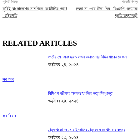
পূর্ববর্তী নিবন্ধ
পরবর্তী নিবন্ধ
কৃষিই বাংলাদেশের সামগ্রিক অর্থনীতির প্রাণ
লজ্জা না পেয়ে টিকা নিন : বিএনপি নেতাদের
: রাষ্ট্রপতি
প্রতি তথ্যমন্ত্রী
RELATED ARTICLES
পেটের মেদ এবং দ্রুত ওজন কমাতে প্রতিদিন খাবেন যে ফল
অক্টোবর ২৪, ২০২৪
সব খবর
বিসিএস পরীক্ষায় অংশগ্রহণ নিয়ে নতুন সিদ্ধান্ত
অক্টোবর ২৪, ২০২৪
ক্যারিয়ার
মানুষখেকো কোরোয়াই জাতির মানুষের মাংস খাওয়ার রহস্য
অক্টোবর ২৩, ২০২৪