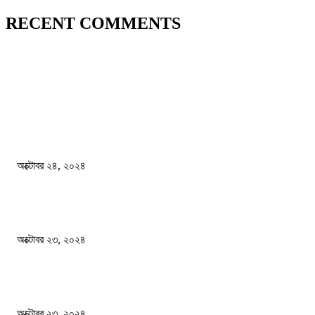
RECENT COMMENTS
জাতীয়
বিসিএস পরীক্ষায় অংশগ্রহণ নিয়ে নতুন সিদ্ধান্ত
অক্টোবর ২৪, ২০২৪
স্বতন্ত্র বিশ্ববিদ্যালয় প্রতিষ্ঠার দাবিতে ফের শিক্ষার্থীদের সড়ক অবরোধ
অক্টোবর ২৩, ২০২৪
কী ঘটছে বঙ্গভবনে ?
অক্টোবর ২৩, ২০২৪