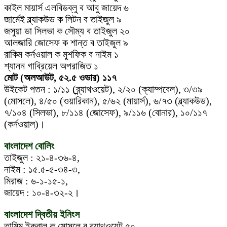
কাইল মায়ার্স এলবিডব্লু ব আবু জায়েদ ৬
জার্মেই ব্ল্যাকউড ক লিটন ব তাইজুল ৯
জসুয়া ডা সিলভা ক সৌম্য ব তাইজুল ২০
আলজারি জোসেফ ক শান্ত ব তাইজুল ৯
রাকিম কর্নওয়াল ক মুশফিক ব নাইম ১
শ্যানন গাব্রিয়েল অপরাজিত ১
মোট (অলআউট, ৫২.৫ ওভার) ১১৭
উইকেট পতন : ১/১১ (ব্র্যাথওয়েট), ২/২০ (ক্যাম্পবেল), ৩/৩৯
(মোসলে), ৪/৫০ (ওয়ারিকান), ৫/৬২ (মায়ার্স), ৬/৭৩ (ব্ল্যাকউড),
৭/১০৪ (সিলভা), ৮/১১৪ (জোসেফ), ৯/১১৬ (বোনার), ১০/১১৭
(কর্নওয়াল)।
বাংলাদেশ বোলিং
তাইজুল : ২১-৪-৩৬-৪,
নাইম : ১৫.৫-৫-৩৪-৩,
মিরাজ : ৬-১-১৫-১,
জায়েদ : ১০-৪-৩২-২।
বাংলাদেশ দ্বিতীয় ইনিংস
তামিম ইকবাল ক মোসলে ব ব্র্যাথওয়েট ৫০