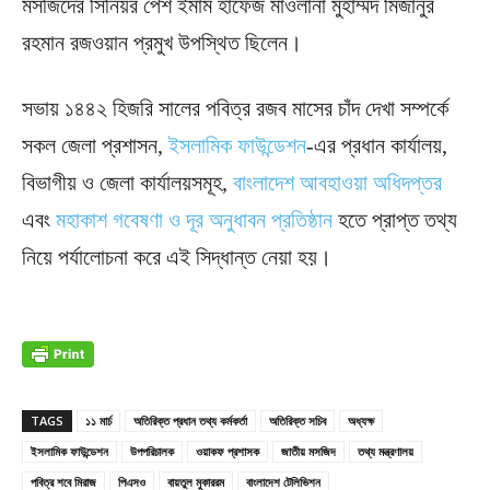
মসজিদের সিনিয়র পেশ ইমাম হাফেজ মাওলানা মুহাম্মদ মিজানুর
রহমান রজওয়ান প্রমুখ উপস্থিত ছিলেন।
সভায় ১৪৪২ হিজরি সালের পবিত্র রজব মাসের চাঁদ দেখা সম্পর্কে
সকল জেলা প্রশাসন,
ইসলামিক ফাউন্ডেশন
-এর প্রধান কার্যালয়,
বিভাগীয় ও জেলা কার্যালয়সমূহ,
বাংলাদেশ আবহাওয়া অধিদপ্তর
এবং
মহাকাশ গবেষণা ও দূর অনুধাবন প্রতিষ্ঠান
হতে প্রাপ্ত তথ্য
নিয়ে পর্যালোচনা করে এই সিদ্ধান্ত নেয়া হয়।
TAGS
১১ মার্চ
অতিরিক্ত প্রধান তথ্য কর্মকর্তা
অতিরিক্ত সচিব
অধ্যক্ষ
ইসলামিক ফাউন্ডেশন
উপপরিচালক
ওয়াকফ প্রশাসক
জাতীয় মসজিদ
তথ্য মন্ত্রণালয়
পবিত্র শবে মিরাজ
পিএসও
বায়তুল মুকাররম
বাংলাদেশ টেলিভিশন