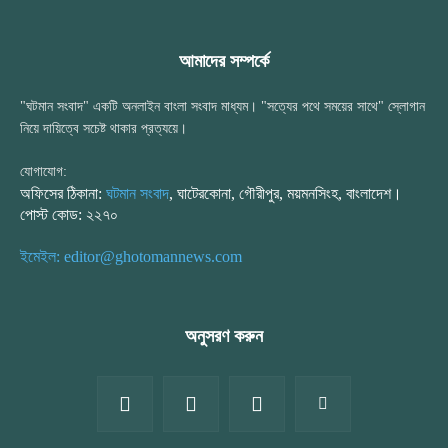
আমাদের সম্পর্কে
"ঘটমান সংবাদ" একটি অনলাইন বাংলা সংবাদ মাধ্যম। "সত্যের পথে সময়ের সাথে" স্লোগান
নিয়ে দায়িত্বে সচেষ্ট থাকার প্রত্যয়ে।
যোগাযোগ:
অফিসের ঠিকানা:
ঘটমান সংবাদ
, ঘাটেরকোনা, গৌরীপুর, ময়মনসিংহ, বাংলাদেশ।
পোস্ট কোড: ২২৭০
ইমেইল: editor@ghotomannews.com
অনুসরণ করুন