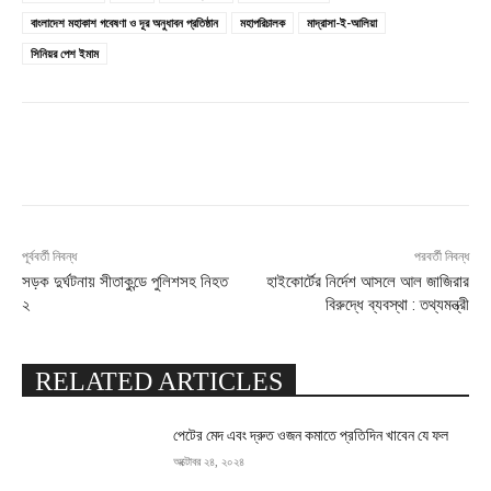
বাংলাদেশ মহাকাশ গবেষণা ও দূর অনুধাবন প্রতিষ্ঠান
মহাপরিচালক
মাদ্রাসা-ই-আলিয়া
সিনিয়র পেশ ইমাম
Facebook
X
Pinterest
WhatsApp
পূর্ববর্তী নিবন্ধ
পরবর্তী নিবন্ধ
সড়ক দুর্ঘটনায় সীতাকুন্ডে পুলিশসহ নিহত
হাইকোর্টের নির্দেশ আসলে আল জাজিরার
২
বিরুদ্ধে ব্যবস্থা : তথ্যমন্ত্রী
RELATED ARTICLES
পেটের মেদ এবং দ্রুত ওজন কমাতে প্রতিদিন খাবেন যে ফল
অক্টোবর ২৪, ২০২৪