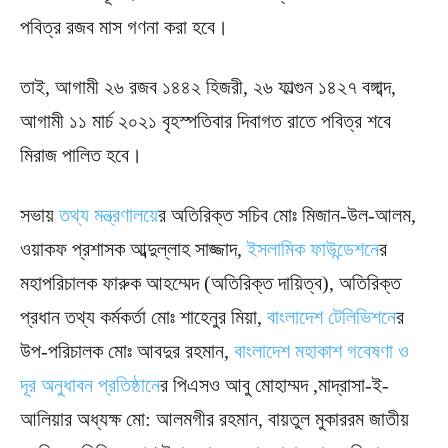
পবিত্র রজব মাস গণনা করা হবে।
তাই, আগামী ২৬ রজব ১৪৪২ হিজরী, ২৬ ফাল্গুন ১৪২৭ বঙ্গাব্দ,
আগামী ১১ মার্চ ২০২১ বৃহস্পতিবার দিবাগত রাতে পবিত্র শবে
মিরাজ পালিত হবে।
সভায়
তথ্য মন্ত্রণালয়ে
র অতিরিক্ত সচিব মোঃ মিজান-উল-আলম,
ওয়াকফ প্রশাসক আব্দুল্লাহ সাজ্জাদ,
ইসলামিক ফাউন্ডেশনে
র
মহাপরিচালক ফারুক আহম্মেদ (অতিরিক্ত দায়িত্ব), অতিরিক্ত
প্রধান তথ্য কর্মকর্তা মোঃ শাহেনুর মিয়া,
বাংলাদেশ টেলিভিশনে
র
উপ-পরিচালক মোঃ আবদুর রহমান,
বাংলাদেশ মহাকাশ গবেষণা ও
দূর অনুধাবন প্রতিষ্ঠানে
র পিএসও আবু মোহাম্মদ ,মাদ্রাসা-ই-
আলিয়ার অধ্যক্ষ মো: আলমগীর রহমান, বায়তুল মুকাররম জাতীয়