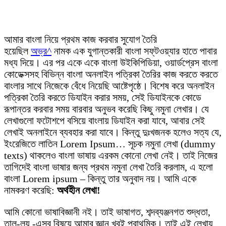
আমার বাংলা নিয়ে প্রথম কাজ করবার সুযোগ তৈরি
হয়েছিল
অভ্র^
নামক এক যুগান্তকারী বাংলা সফ্‌টওয়্যার হাতে পাবার
মধ্য দিয়ে। এর পর একে একে বাংলা উইকিপিডিয়া, ওয়ার্ডপ্রেস বাংলা
কোডেক্সসহ বিভিন্ন বাংলা অনলাইন পত্রিকা তৈরির কাজ করতে করতে
বাংলার সাথে নিজেকে বেঁধে নিয়েছি আষ্টেপৃষ্ঠে। বিশেষ করে অনলাইন
পত্রিকা তৈরি করতে ডিযাইন করার সময়, সেই ডিযাইনকে কোডে
রূপান্তর করবার সময় বারবার অনুভব করেছি কিছু নমুনা লেখার। যে
লেখাগুলো ফটোশপে বসিয়ে বাংলায় ডিযাইন করা যাবে, আবার সেই
লেখাই অনলাইনে ব্যবহার করা যাবে। কিন্তু দুঃখজনক হলেও সত্য যে,
ইংরেজিতে লাতিন Lorem Ipsum… সূচক নমুনা লেখা (dummy
texts) থাকলেও বাংলা ভাষায় এরকম কোনো লেখা নেই। তাই নিজের
তাগিদেই বাংলা ভাষার জন্য প্রথম নমুনা লেখা তৈরি করলাম, এ হলো
বাংলা Lorem ipsum – কিন্তু তার অনুবাদ নয়। আমি একে
নামকরণ করেছি:
অর্থহীন লেখা!
আমি কোনো ভাষাবিজ্ঞানী নই। তাই ভাষাগত, শব্দব্যঞ্জনগত শুদ্ধতা,
তাল-লয় -এসব বিষয়ে আমার জ্ঞান খুবই প্রাথমিক। তাই এই লেখায়