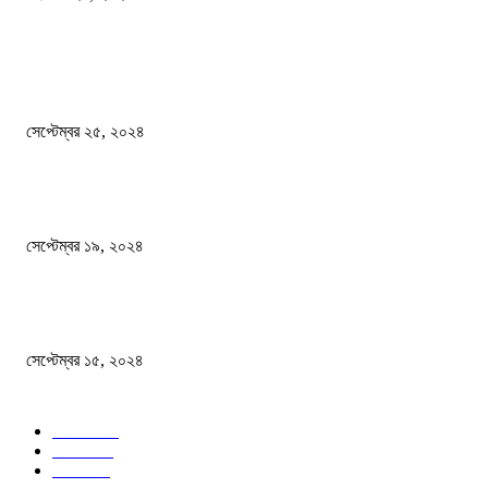
দেশ
এখনো ষড়যন্ত্রে লিপ্ত শেখ হাসিনার প্রেতাত্মারা
সেপ্টেম্বর ২৫, ২০২৪
বালুভর্তি ট্রাকের ভিতর থেকে জব্দ অর্ধকোটি টাকার ভারতীয় চিনি
সেপ্টেম্বর ১৯, ২০২৪
বন্যায় ভিজে নষ্ট বই-খাতা, বিপাকে শিক্ষার্থীরা
সেপ্টেম্বর ১৫, ২০২৪
জনপ্রিয় ক্যাটাগরি
সব খবর
618
জাতীয়
285
বিদেশ
102