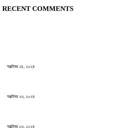
RECENT COMMENTS
জাতীয়
বিসিএস পরীক্ষায় অংশগ্রহণ নিয়ে নতুন সিদ্ধান্ত
অক্টোবর ২৪, ২০২৪
স্বতন্ত্র বিশ্ববিদ্যালয় প্রতিষ্ঠার দাবিতে ফের শিক্ষার্থীদের সড়ক অবরোধ
অক্টোবর ২৩, ২০২৪
কী ঘটছে বঙ্গভবনে ?
অক্টোবর ২৩, ২০২৪