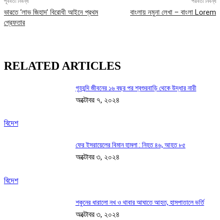
পূর্ববর্তী নিবন্ধ
পরবর্তী নিবন্ধ
ভারতে ‘লাভ জিহাদ’ বিরোধী আইনে প্রথম
বাংলায় নমুনা লেখা – বাংলা Lorem
গ্রেফতার
RELATED ARTICLES
গৃহবন্দি জীবনের ১৬ বছর পর শ্বশুরবাড়ি থেকে উদ্ধার নারী
অক্টোবর ৭, ২০২৪
বিদেশ
ফের ইসরায়েলের বিমান হামলা : নিহত ৪৬, আহত ৮৫
অক্টোবর ৩, ২০২৪
বিদেশ
শকুনের ধারালো নখ ও থাবার আঘাতে আহত, হাসপাতালে ভর্তি
অক্টোবর ৩, ২০২৪