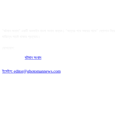
আমাদের সম্পর্কে
"ঘটমান সংবাদ" একটি অনলাইন বাংলা সংবাদ মাধ্যম। "সত্যের পথে সময়ের সাথে" স্লোগান নিয়ে
দায়িত্বে সচেষ্ট থাকার প্রত্যয়ে।
যোগাযোগ:
অফিসের ঠিকানা:
ঘটমান সংবাদ
, ঘাটেরকোনা, গৌরীপুর, ময়মনসিংহ, বাংলাদেশ।
পোস্ট কোড: ২২৭০
ইমেইল: editor@ghotomannews.com
অনুসরণ করুন