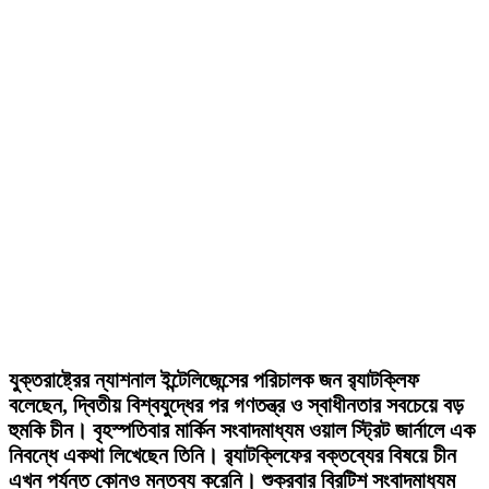
যুক্তরাষ্ট্রের ন্যাশনাল ইন্টেলিজেন্সের পরিচালক জন র‍্যাটক্লিফ
বলেছেন, দ্বিতীয় বিশ্বযুদ্ধের পর গণতন্ত্র ও স্বাধীনতার সবচেয়ে বড়
হুমকি চীন। বৃহস্পতিবার মার্কিন সংবাদমাধ্যম ওয়াল স্ট্রিট জার্নালে এক
নিবন্ধে একথা লিখেছেন তিনি। র‍্যাটক্লিফের বক্তব্যের বিষয়ে চীন
এখন পর্যন্ত কোনও মন্তব্য করেনি। শুক্রবার ব্রিটিশ সংবাদমাধ্যম