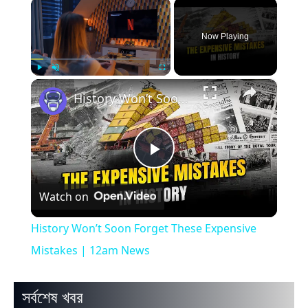
×
Now Playing
×
Play
Unmute
Fullscreen
History Won’t Soon Forget These Expensive Mistakes | 12am News
Play
Watch on
Video
History Won’t Soon Forget These Expensive
Mistakes | 12am News
সর্বশেষ খবর