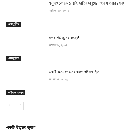
মানুষখেকো কোরোয়াই জাতির মানুষের মাংস খাওয়ার রহস্য
অক্টোবর ২৩, ২০২৪
এক্সক্লুসিভ
যমজ শিশু জন্মের রহস্য!
অক্টোবর ৮, ২০২৪
এক্সক্লুসিভ
একটি অসম প্রেমের করুণ পরিসমাপ্তি
আগস্ট ১৪, ২০২২
আইন ও অপরাধ
একটি উত্তর ত্যাগ