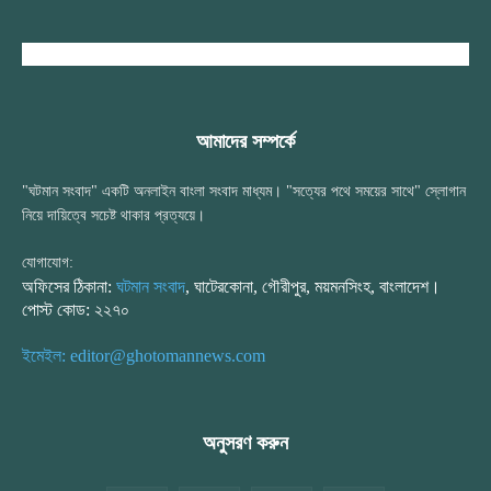
আমাদের সম্পর্কে
"ঘটমান সংবাদ" একটি অনলাইন বাংলা সংবাদ মাধ্যম। "সত্যের পথে সময়ের সাথে" স্লোগান
নিয়ে দায়িত্বে সচেষ্ট থাকার প্রত্যয়ে।
যোগাযোগ:
অফিসের ঠিকানা:
ঘটমান সংবাদ
, ঘাটেরকোনা, গৌরীপুর, ময়মনসিংহ, বাংলাদেশ।
পোস্ট কোড: ২২৭০
ইমেইল: editor@ghotomannews.com
অনুসরণ করুন