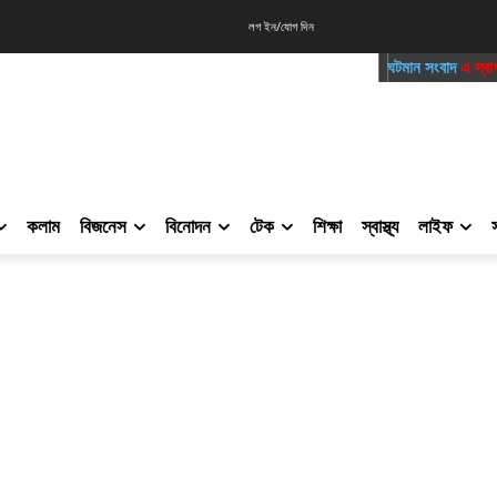
লগ ইন/যোগ দিন
ঘটমান সংবাদ
এ স্বাগতম। সাথেই থ
কলাম
বিজনেস
বিনোদন
টেক
শিক্ষা
স্বাস্থ্য
লাইফ