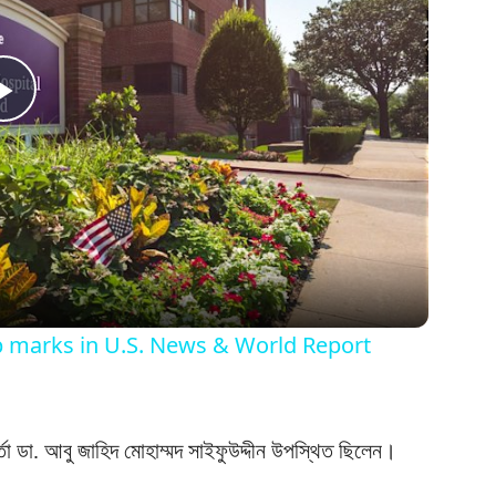
Play
Video
op marks in U.S. News & World Report
র্তা ডা. আবু জাহিদ মোহাম্মদ সাইফুউদ্দীন উপস্থিত ছিলেন।