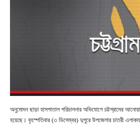
অনুমোদন ছাড়া হাসপাতাল পরিচালনার অভিযোগে চট্টগ্রামের আনোয়া
হয়েছে। বৃহস্পতিবার (৩ ডিসেম্বর) দুপুরে উপজেলার চাতরী এলাকায়