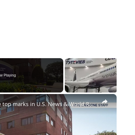
w Playing
×
Multiple Long Island hospitals receive top marks in U.S. News & World Report rankings