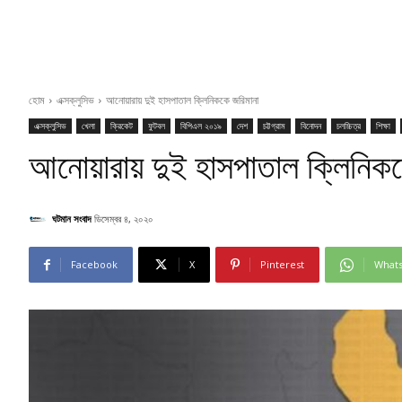
হোম
এক্সক্লুসিভ
আনোয়ারায় দুই হাসপাতাল ক্লিনিককে জরিমানা
এক্সক্লুসিভ
খেলা
ক্রিকেট
ফুটবল
বিপিএল ২০১৯
দেশ
চট্টগ্রাম
বিনোদন
চলচ্চিত্র
শিক্ষা
আনোয়ারায় দুই হাসপাতাল ক্লিনিকক
ঘটমান সংবাদ
ডিসেম্বর ৪, ২০২০
Facebook
X
Pinterest
What