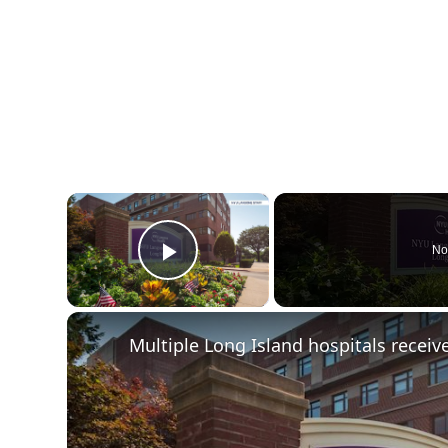
×
No
Play Video