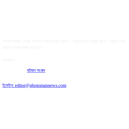
আমাদের সম্পর্কে
"ঘটমান সংবাদ" একটি অনলাইন বাংলা সংবাদ মাধ্যম। "সত্যের পথে সময়ের সাথে" স্লোগান নিয়ে
দায়িত্বে সচেষ্ট থাকার প্রত্যয়ে।
যোগাযোগ:
অফিসের ঠিকানা:
ঘটমান সংবাদ
, ঘাটেরকোনা, গৌরীপুর, ময়মনসিংহ, বাংলাদেশ।
পোস্ট কোড: ২২৭০
ইমেইল: editor@ghotomannews.com
অনুসরণ করুন