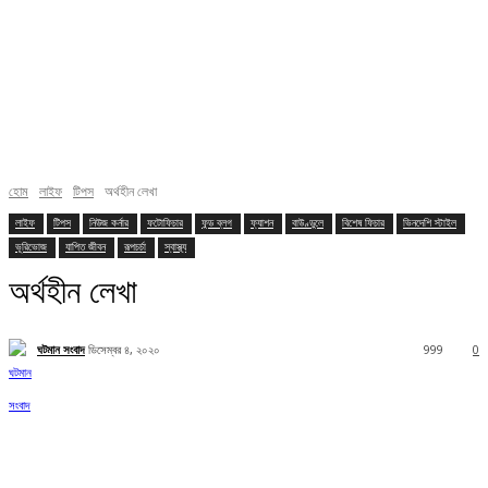
হোম
লাইফ
টিপস
অর্থহীন লেখা
লাইফ
টিপস
নিউজ কর্নার
ফটোফিচার
ফুড ব্লগ
ফ্যাশন
বাউণ্ডুলে
বিশেষ ফিচার
ভিনদেশি স্টাইল
ভূরিভোজ
যাপিত জীবন
রূপচর্চা
স্বাস্থ্য
অর্থহীন লেখা
ঘটমান সংবাদ
ডিসেম্বর ৪, ২০২০
999
0
Facebook
X
Pinterest
WhatsApp