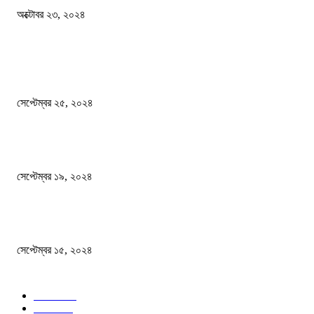
অক্টোবর ২৩, ২০২৪
দেশ
এখনো ষড়যন্ত্রে লিপ্ত শেখ হাসিনার প্রেতাত্মারা
সেপ্টেম্বর ২৫, ২০২৪
বালুভর্তি ট্রাকের ভিতর থেকে জব্দ অর্ধকোটি টাকার ভারতীয় চিনি
সেপ্টেম্বর ১৯, ২০২৪
বন্যায় ভিজে নষ্ট বই-খাতা, বিপাকে শিক্ষার্থীরা
সেপ্টেম্বর ১৫, ২০২৪
জনপ্রিয় ক্যাটাগরি
সব খবর
618
জাতীয়
285