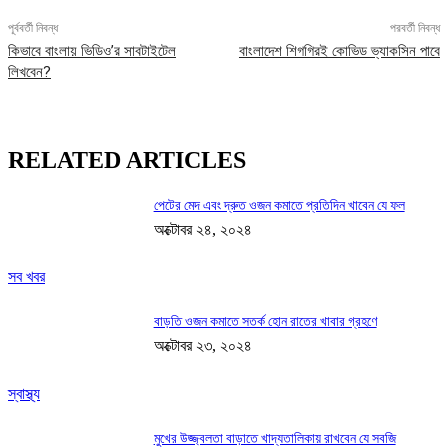
পূর্ববর্তী নিবন্ধ
পরবর্তী নিবন্ধ
কিভাবে বাংলায় ভিডিও’র সাবটাইটেল
বাংলাদেশ শিগগিরই কোভিড ভ্যাকসিন পাবে
লিখবেন?
RELATED ARTICLES
পেটের মেদ এবং দ্রুত ওজন কমাতে প্রতিদিন খাবেন যে ফল
অক্টোবর ২৪, ২০২৪
সব খবর
বাড়তি ওজন কমাতে সতর্ক হোন রাতের খাবার গ্রহণে
অক্টোবর ২৩, ২০২৪
স্বাস্থ্য
মুখের উজ্জ্বলতা বাড়াতে খাদ্যতালিকায় রাখবেন যে সবজি