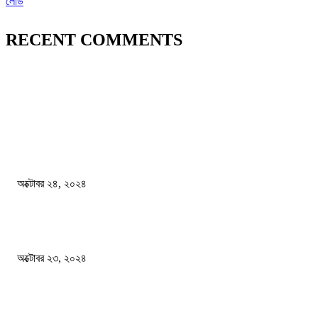
লোড
RECENT COMMENTS
জাতীয়
বিসিএস পরীক্ষায় অংশগ্রহণ নিয়ে নতুন সিদ্ধান্ত
অক্টোবর ২৪, ২০২৪
স্বতন্ত্র বিশ্ববিদ্যালয় প্রতিষ্ঠার দাবিতে ফের শিক্ষার্থীদের সড়ক অবরোধ
অক্টোবর ২৩, ২০২৪
কী ঘটছে বঙ্গভবনে ?