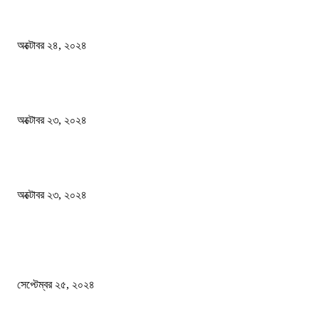
বিসিএস পরীক্ষায় অংশগ্রহণ নিয়ে নতুন সিদ্ধান্ত
অক্টোবর ২৪, ২০২৪
স্বতন্ত্র বিশ্ববিদ্যালয় প্রতিষ্ঠার দাবিতে ফের শিক্ষার্থীদের সড়ক অবরোধ
অক্টোবর ২৩, ২০২৪
কী ঘটছে বঙ্গভবনে ?
অক্টোবর ২৩, ২০২৪
দেশ
এখনো ষড়যন্ত্রে লিপ্ত শেখ হাসিনার প্রেতাত্মারা
সেপ্টেম্বর ২৫, ২০২৪