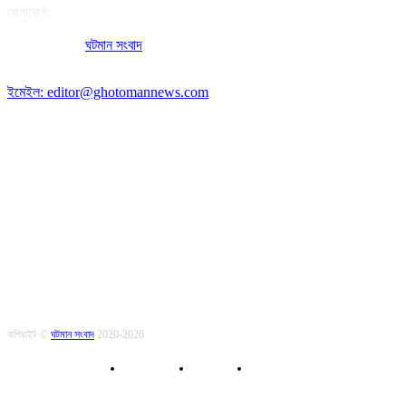
যোগাযোগ:
অফিসের ঠিকানা:
ঘটমান সংবাদ
, ঘাটেরকোনা, গৌরীপুর, ময়মনসিংহ, বাংলাদেশ।
পোস্ট কোড: ২২৭০
ইমেইল: editor@ghotomannews.com
অনুসরণ করুন
কপিরাইট ©
ঘটমান সংবাদ
2020-2026
About Us
Contact
Privacy Policy