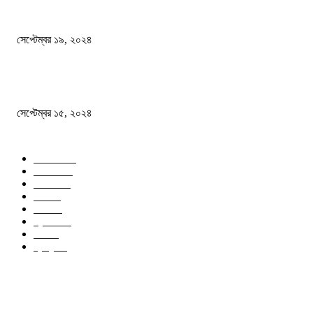
বালুভর্তি ট্রাকের ভিতর থেকে জব্দ অর্ধকোটি টাকার ভারতীয় চিনি
সেপ্টেম্বর ১৯, ২০২৪
বন্যায় ভিজে নষ্ট বই-খাতা, বিপাকে শিক্ষার্থীরা
সেপ্টেম্বর ১৫, ২০২৪
জনপ্রিয় ক্যাটাগরি
সব খবর
618
জাতীয়
285
বিদেশ
102
খেলা
86
শিক্ষা
77
ক্রিকেট
70
দেশ
69
স্বাস্থ্য
50