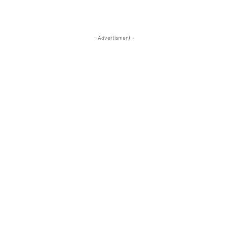
- Advertisment -
MOST READ