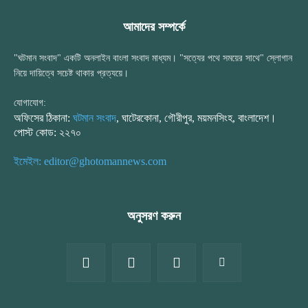
আমাদের সম্পর্কে
"ঘটমান সংবাদ" একটি অনলাইন বাংলা সংবাদ মাধ্যম। "সত্যের পথে সময়ের সাথে" স্লোগান
নিয়ে দায়িত্বে সচেষ্ট থাকার প্রত্যয়ে।
যোগাযোগ:
অফিসের ঠিকানা:
ঘটমান সংবাদ
, ঘাটেরকোনা, গৌরীপুর, ময়মনসিংহ, বাংলাদেশ।
পোস্ট কোড: ২২৭০
ইমেইল: editor@ghotomannews.com
অনুসরণ করুন