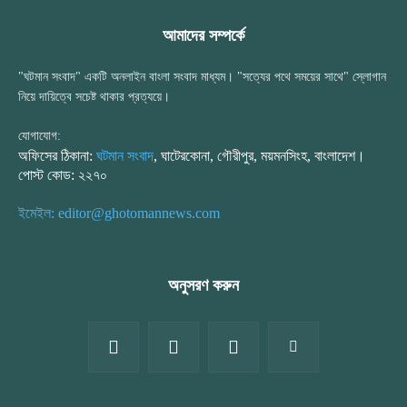
আমাদের সম্পর্কে
"ঘটমান সংবাদ" একটি অনলাইন বাংলা সংবাদ মাধ্যম। "সত্যের পথে সময়ের সাথে" স্লোগান
নিয়ে দায়িত্বে সচেষ্ট থাকার প্রত্যয়ে।
যোগাযোগ:
অফিসের ঠিকানা:
ঘটমান সংবাদ
, ঘাটেরকোনা, গৌরীপুর, ময়মনসিংহ, বাংলাদেশ।
পোস্ট কোড: ২২৭০
ইমেইল: editor@ghotomannews.com
অনুসরণ করুন