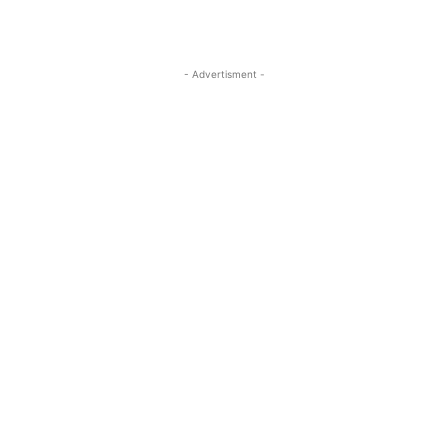
- Advertisment -
MOST READ