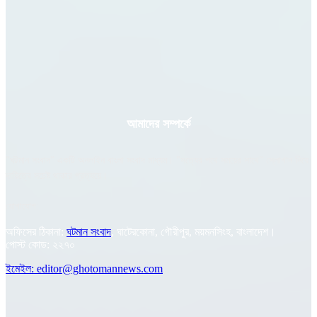
আমাদের সম্পর্কে
"ঘটমান সংবাদ" একটি অনলাইন বাংলা সংবাদ মাধ্যম। "সত্যের পথে সময়ের সাথে" স্লোগান নিয়ে
দায়িত্বে সচেষ্ট থাকার প্রত্যয়ে।
যোগাযোগ:
অফিসের ঠিকানা:
ঘটমান সংবাদ
, ঘাটেরকোনা, গৌরীপুর, ময়মনসিংহ, বাংলাদেশ।
পোস্ট কোড: ২২৭০
ইমেইল: editor@ghotomannews.com