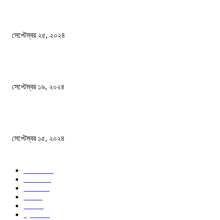
এখনো ষড়যন্ত্রে লিপ্ত শেখ হাসিনার প্রেতাত্মারা
সেপ্টেম্বর ২৫, ২০২৪
বালুভর্তি ট্রাকের ভিতর থেকে জব্দ অর্ধকোটি টাকার ভারতীয় চিনি
সেপ্টেম্বর ১৯, ২০২৪
বন্যায় ভিজে নষ্ট বই-খাতা, বিপাকে শিক্ষার্থীরা
সেপ্টেম্বর ১৫, ২০২৪
জনপ্রিয় ক্যাটাগরি
সব খবর
618
জাতীয়
285
বিদেশ
102
খেলা
86
শিক্ষা
77
ক্রিকেট
70