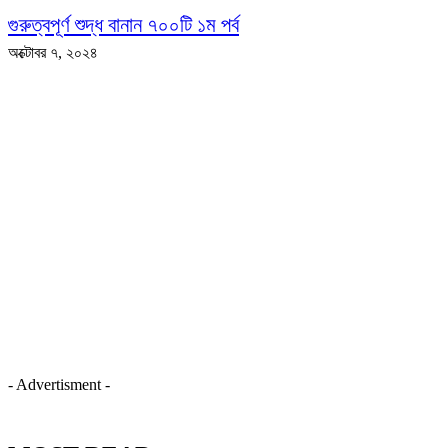
গুরুত্বপূর্ণ শুদ্ধ বানান ৭০০টি ১ম পর্ব
অক্টোবর ৭, ২০২৪
- Advertisment -