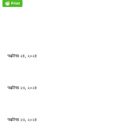
জাতীয়
বিসিএস পরীক্ষায় অংশগ্রহণ নিয়ে নতুন সিদ্ধান্ত
অক্টোবর ২৪, ২০২৪
স্বতন্ত্র বিশ্ববিদ্যালয় প্রতিষ্ঠার দাবিতে ফের শিক্ষার্থীদের সড়ক অবরোধ
অক্টোবর ২৩, ২০২৪
কী ঘটছে বঙ্গভবনে ?
অক্টোবর ২৩, ২০২৪
দেশ