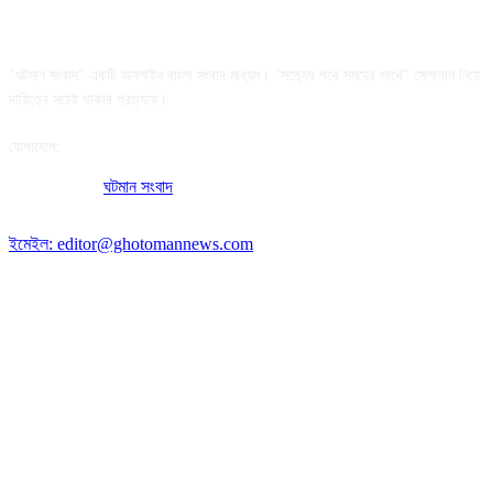
আমাদের সম্পর্কে
"ঘটমান সংবাদ" একটি অনলাইন বাংলা সংবাদ মাধ্যম। "সত্যের পথে সময়ের সাথে" স্লোগান নিয়ে
দায়িত্বে সচেষ্ট থাকার প্রত্যয়ে।
যোগাযোগ:
অফিসের ঠিকানা:
ঘটমান সংবাদ
, ঘাটেরকোনা, গৌরীপুর, ময়মনসিংহ, বাংলাদেশ।
পোস্ট কোড: ২২৭০
ইমেইল: editor@ghotomannews.com
অনুসরণ করুন