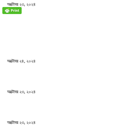
অক্টোবর ২৩, ২০২৪
জাতীয়
বিসিএস পরীক্ষায় অংশগ্রহণ নিয়ে নতুন সিদ্ধান্ত
অক্টোবর ২৪, ২০২৪
স্বতন্ত্র বিশ্ববিদ্যালয় প্রতিষ্ঠার দাবিতে ফের শিক্ষার্থীদের সড়ক অবরোধ
অক্টোবর ২৩, ২০২৪
কী ঘটছে বঙ্গভবনে ?
অক্টোবর ২৩, ২০২৪
দেশ