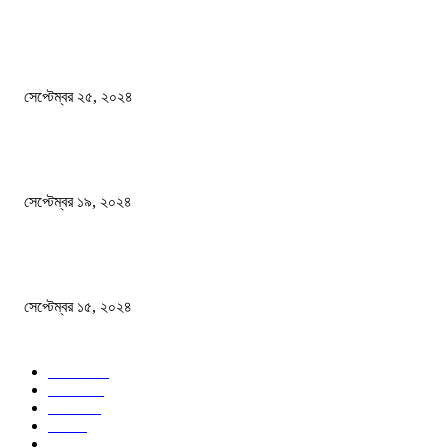
এখনো ষড়যন্ত্রে লিপ্ত শেখ হাসিনার প্রেতাত্মারা
সেপ্টেম্বর ২৫, ২০২৪
বালুভর্তি ট্রাকের ভিতর থেকে জব্দ অর্ধকোটি টাকার ভারতীয় চিনি
সেপ্টেম্বর ১৯, ২০২৪
বন্যায় ভিজে নষ্ট বই-খাতা, বিপাকে শিক্ষার্থীরা
সেপ্টেম্বর ১৫, ২০২৪
জনপ্রিয় ক্যাটাগরি
সব খবর
618
জাতীয়
285
বিদেশ
102
খেলা
86
শিক্ষা
77