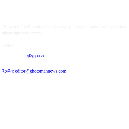
আমাদের সম্পর্কে
"ঘটমান সংবাদ" একটি অনলাইন বাংলা সংবাদ মাধ্যম। "সত্যের পথে সময়ের সাথে" স্লোগান নিয়ে
দায়িত্বে সচেষ্ট থাকার প্রত্যয়ে।
যোগাযোগ:
অফিসের ঠিকানা:
ঘটমান সংবাদ
, ঘাটেরকোনা, গৌরীপুর, ময়মনসিংহ, বাংলাদেশ।
পোস্ট কোড: ২২৭০
ইমেইল: editor@ghotomannews.com
অনুসরণ করুন