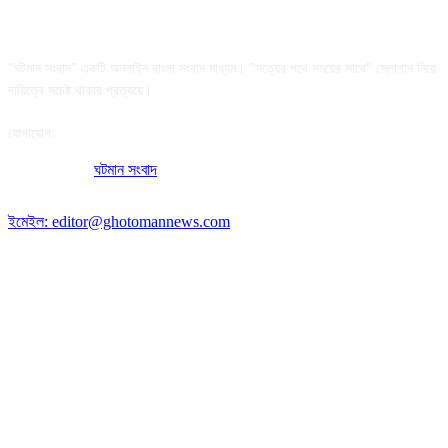
আমাদের সম্পর্কে
"ঘটমান সংবাদ" একটি অনলাইন বাংলা সংবাদ মাধ্যম। "সত্যের পথে সময়ের সাথে" স্লোগান নিয়ে
দায়িত্বে সচেষ্ট থাকার প্রত্যয়ে।
যোগাযোগ:
অফিসের ঠিকানা:
ঘটমান সংবাদ
, ঘাটেরকোনা, গৌরীপুর, ময়মনসিংহ, বাংলাদেশ।
পোস্ট কোড: ২২৭০
ইমেইল: editor@ghotomannews.com
অনুসরণ করুন