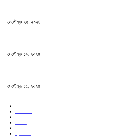
এখনো ষড়যন্ত্রে লিপ্ত শেখ হাসিনার প্রেতাত্মারা
সেপ্টেম্বর ২৫, ২০২৪
বালুভর্তি ট্রাকের ভিতর থেকে জব্দ অর্ধকোটি টাকার ভারতীয় চিনি
সেপ্টেম্বর ১৯, ২০২৪
বন্যায় ভিজে নষ্ট বই-খাতা, বিপাকে শিক্ষার্থীরা
সেপ্টেম্বর ১৫, ২০২৪
জনপ্রিয় ক্যাটাগরি
সব খবর
618
জাতীয়
285
বিদেশ
102
খেলা
86
শিক্ষা
77
ক্রিকেট
70