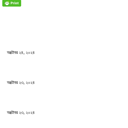
জাতীয়
বিসিএস পরীক্ষায় অংশগ্রহণ নিয়ে নতুন সিদ্ধান্ত
অক্টোবর ২৪, ২০২৪
স্বতন্ত্র বিশ্ববিদ্যালয় প্রতিষ্ঠার দাবিতে ফের শিক্ষার্থীদের সড়ক অবরোধ
অক্টোবর ২৩, ২০২৪
কী ঘটছে বঙ্গভবনে ?
অক্টোবর ২৩, ২০২৪
দেশ