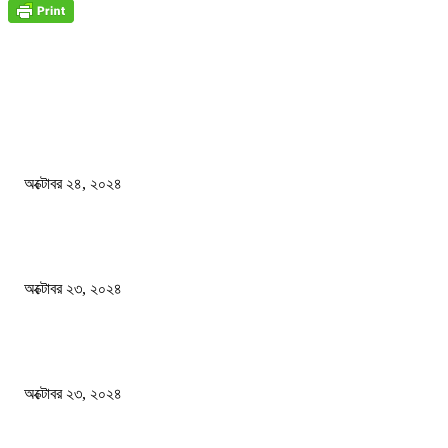
জাতীয়
বিসিএস পরীক্ষায় অংশগ্রহণ নিয়ে নতুন সিদ্ধান্ত
অক্টোবর ২৪, ২০২৪
স্বতন্ত্র বিশ্ববিদ্যালয় প্রতিষ্ঠার দাবিতে ফের শিক্ষার্থীদের সড়ক অবরোধ
অক্টোবর ২৩, ২০২৪
কী ঘটছে বঙ্গভবনে ?
অক্টোবর ২৩, ২০২৪
দেশ