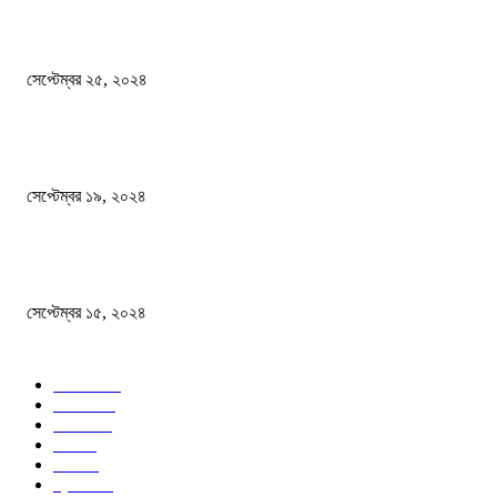
এখনো ষড়যন্ত্রে লিপ্ত শেখ হাসিনার প্রেতাত্মারা
সেপ্টেম্বর ২৫, ২০২৪
বালুভর্তি ট্রাকের ভিতর থেকে জব্দ অর্ধকোটি টাকার ভারতীয় চিনি
সেপ্টেম্বর ১৯, ২০২৪
বন্যায় ভিজে নষ্ট বই-খাতা, বিপাকে শিক্ষার্থীরা
সেপ্টেম্বর ১৫, ২০২৪
জনপ্রিয় ক্যাটাগরি
সব খবর
618
জাতীয়
285
বিদেশ
102
খেলা
86
শিক্ষা
77
ক্রিকেট
70