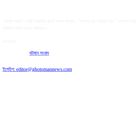
আমাদের সম্পর্কে
"ঘটমান সংবাদ" একটি অনলাইন বাংলা সংবাদ মাধ্যম। "সত্যের পথে সময়ের সাথে" স্লোগান নিয়ে
দায়িত্বে সচেষ্ট থাকার প্রত্যয়ে।
যোগাযোগ:
অফিসের ঠিকানা:
ঘটমান সংবাদ
, ঘাটেরকোনা, গৌরীপুর, ময়মনসিংহ, বাংলাদেশ।
পোস্ট কোড: ২২৭০
ইমেইল: editor@ghotomannews.com
অনুসরণ করুন