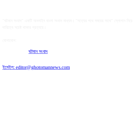
আমাদের সম্পর্কে
"ঘটমান সংবাদ" একটি অনলাইন বাংলা সংবাদ মাধ্যম। "সত্যের পথে সময়ের সাথে" স্লোগান নিয়ে
দায়িত্বে সচেষ্ট থাকার প্রত্যয়ে।
যোগাযোগ:
অফিসের ঠিকানা:
ঘটমান সংবাদ
, ঘাটেরকোনা, গৌরীপুর, ময়মনসিংহ, বাংলাদেশ।
পোস্ট কোড: ২২৭০
ইমেইল: editor@ghotomannews.com
অনুসরণ করুন