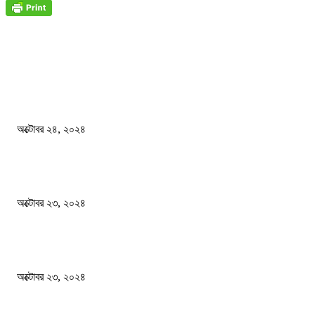
জাতীয়
বিসিএস পরীক্ষায় অংশগ্রহণ নিয়ে নতুন সিদ্ধান্ত
অক্টোবর ২৪, ২০২৪
স্বতন্ত্র বিশ্ববিদ্যালয় প্রতিষ্ঠার দাবিতে ফের শিক্ষার্থীদের সড়ক অবরোধ
অক্টোবর ২৩, ২০২৪
কী ঘটছে বঙ্গভবনে ?
অক্টোবর ২৩, ২০২৪
দেশ