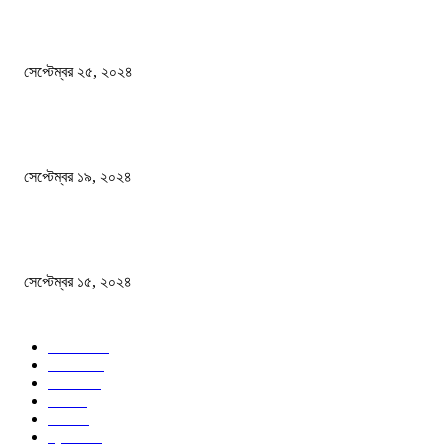
এখনো ষড়যন্ত্রে লিপ্ত শেখ হাসিনার প্রেতাত্মারা
সেপ্টেম্বর ২৫, ২০২৪
বালুভর্তি ট্রাকের ভিতর থেকে জব্দ অর্ধকোটি টাকার ভারতীয় চিনি
সেপ্টেম্বর ১৯, ২০২৪
বন্যায় ভিজে নষ্ট বই-খাতা, বিপাকে শিক্ষার্থীরা
সেপ্টেম্বর ১৫, ২০২৪
জনপ্রিয় ক্যাটাগরি
সব খবর
618
জাতীয়
285
বিদেশ
102
খেলা
86
শিক্ষা
77
ক্রিকেট
70