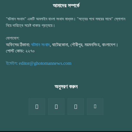
আমাদের সম্পর্কে
"ঘটমান সংবাদ" একটি অনলাইন বাংলা সংবাদ মাধ্যম। "সত্যের পথে সময়ের সাথে" স্লোগান
নিয়ে দায়িত্বে সচেষ্ট থাকার প্রত্যয়ে।
যোগাযোগ:
অফিসের ঠিকানা:
ঘটমান সংবাদ
, ঘাটেরকোনা, গৌরীপুর, ময়মনসিংহ, বাংলাদেশ।
পোস্ট কোড: ২২৭০
ইমেইল: editor@ghotomannews.com
অনুসরণ করুন