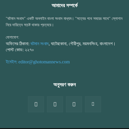
আমাদের সম্পর্কে
"ঘটমান সংবাদ" একটি অনলাইন বাংলা সংবাদ মাধ্যম। "সত্যের পথে সময়ের সাথে" স্লোগান
নিয়ে দায়িত্বে সচেষ্ট থাকার প্রত্যয়ে।
যোগাযোগ:
অফিসের ঠিকানা:
ঘটমান সংবাদ
, ঘাটেরকোনা, গৌরীপুর, ময়মনসিংহ, বাংলাদেশ।
পোস্ট কোড: ২২৭০
ইমেইল: editor@ghotomannews.com
অনুসরণ করুন