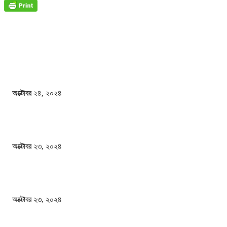
জাতীয়
বিসিএস পরীক্ষায় অংশগ্রহণ নিয়ে নতুন সিদ্ধান্ত
অক্টোবর ২৪, ২০২৪
স্বতন্ত্র বিশ্ববিদ্যালয় প্রতিষ্ঠার দাবিতে ফের শিক্ষার্থীদের সড়ক অবরোধ
অক্টোবর ২৩, ২০২৪
কী ঘটছে বঙ্গভবনে ?
অক্টোবর ২৩, ২০২৪
দেশ