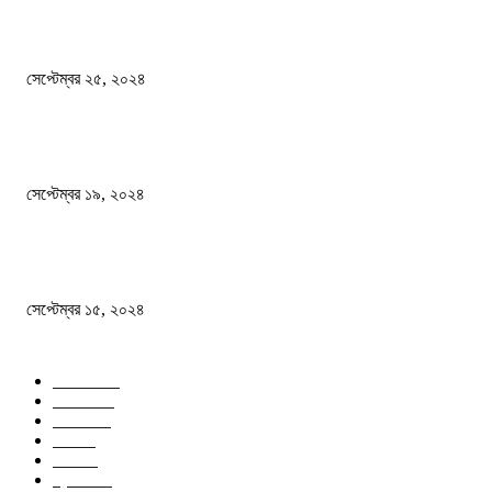
এখনো ষড়যন্ত্রে লিপ্ত শেখ হাসিনার প্রেতাত্মারা
সেপ্টেম্বর ২৫, ২০২৪
বালুভর্তি ট্রাকের ভিতর থেকে জব্দ অর্ধকোটি টাকার ভারতীয় চিনি
সেপ্টেম্বর ১৯, ২০২৪
বন্যায় ভিজে নষ্ট বই-খাতা, বিপাকে শিক্ষার্থীরা
সেপ্টেম্বর ১৫, ২০২৪
জনপ্রিয় ক্যাটাগরি
সব খবর
618
জাতীয়
285
বিদেশ
102
খেলা
86
শিক্ষা
77
ক্রিকেট
70