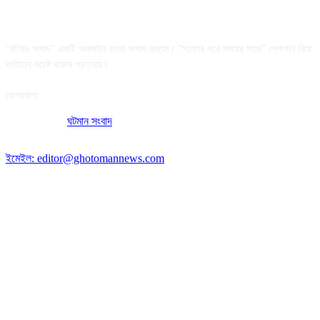
আমাদের সম্পর্কে
"ঘটমান সংবাদ" একটি অনলাইন বাংলা সংবাদ মাধ্যম। "সত্যের পথে সময়ের সাথে" স্লোগান নিয়ে
দায়িত্বে সচেষ্ট থাকার প্রত্যয়ে।
যোগাযোগ:
অফিসের ঠিকানা:
ঘটমান সংবাদ
, ঘাটেরকোনা, গৌরীপুর, ময়মনসিংহ, বাংলাদেশ।
পোস্ট কোড: ২২৭০
ইমেইল: editor@ghotomannews.com
অনুসরণ করুন